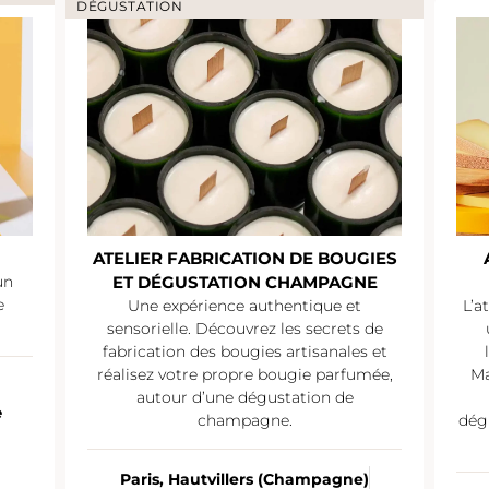
DÉGUSTATION
ATELIER FABRICATION DE BOUGIES
un
ET DÉGUSTATION CHAMPAGNE
e
Une expérience authentique et
L’a
sensorielle. Découvrez les secrets de
fabrication des bougies artisanales et
réalisez votre propre bougie parfumée,
Ma
autour d’une dégustation de
e
champagne.
dég
Paris, Hautvillers (Champagne)