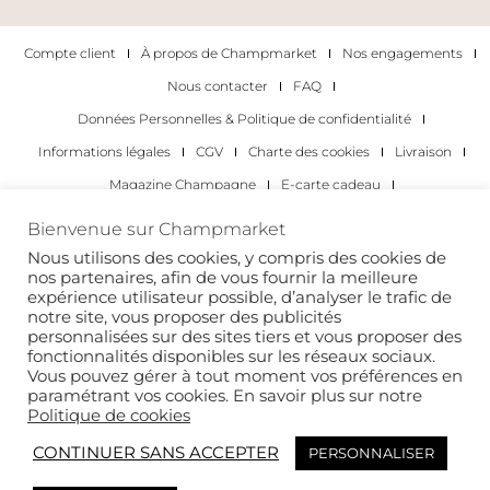
Compte client
À propos de Champmarket
Nos engagements
Nous contacter
FAQ
Données Personnelles & Politique de confidentialité
Informations légales
CGV
Charte des cookies
Livraison
Magazine Champagne
E-carte cadeau
Les Meilleurs Champagnes
Bienvenue sur Champmarket
Les occasions pour déguster du champagne
Pour les particuliers
Nous utilisons des cookies, y compris des cookies de
nos partenaires, afin de vous fournir la meilleure
Pour les entreprises
expérience utilisateur possible, d’analyser le trafic de
notre site, vous proposer des publicités
Copyright 2022 © tous droits réservés. Champmarket.
personnalisées sur des sites tiers et vous proposer des
fonctionnalités disponibles sur les réseaux sociaux.
Vous pouvez gérer à tout moment vos préférences en
paramétrant vos cookies. En savoir plus sur notre
Politique de cookies
CONTINUER SANS ACCEPTER
PERSONNALISER