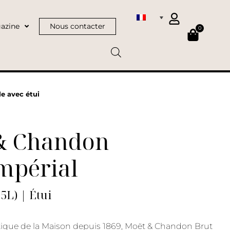
azine
Nous contacter
0
e avec étui
& Chandon
mpérial
75L) | Étui
que de la Maison depuis 1869, Moët & Chandon Brut