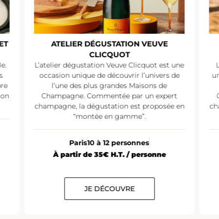
ET
ATELIER DÉGUSTATION VEUVE
CLICQUOT
e.
L’atelier dégustation Veuve Clicquot est une
s
occasion unique de découvrir l’univers de
un
pre
l’une des plus grandes Maisons de
ion
Champagne. Commentée par un expert
champagne, la dégustation est proposée en
ch
“montée en gamme”.
Paris
10 à 12 personnes
À partir de 35€ H.T. / personne
JE DÉCOUVRE