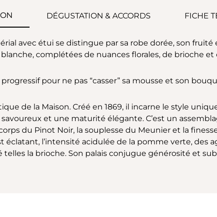
ION
DÉGUSTATION & ACCORDS
FICHE 
 avec étui se distingue par sa robe dorée, son fruité é
blanche, complétées de nuances florales, de brioche et d
re progressif pour ne pas “casser” sa mousse et son bouqu
que de la Maison. Créé en 1869, il incarne le style uniq
is savoureux et une maturité élégante. C’est un assembla
e corps du Pinot Noir, la souplesse du Meunier et la fine
t éclatant, l’intensité acidulée de la pomme verte, des 
lles la brioche. Son palais conjugue générosité et subti