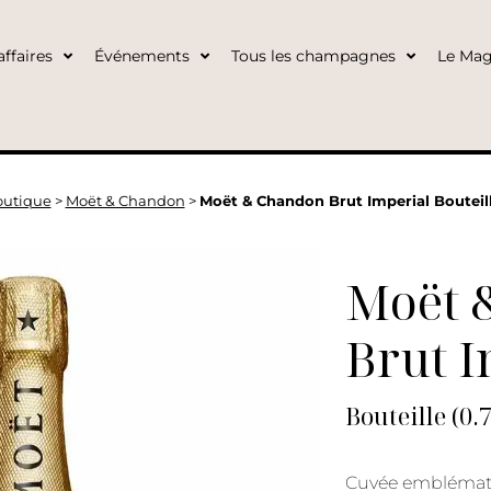
ffaires
Événements
Tous les champagnes
Le Mag
utique
>
Moët & Chandon
>
Moët & Chandon Brut Imperial Bouteill
Moët 
Brut I
Bouteille (0.
Cuvée emblémati