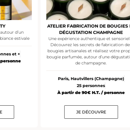
TY
ATELIER FABRICATION DE BOUGIES 
 autour d’un
DÉGUSTATION CHAMPAGNE
iance estivale
Une expérience authentique et sensoriell
Découvrez les secrets de fabrication de
bougies artisanales et réalisez votre pro
onnes et +
bougie parfumée, autour d’une dégustat
/ personne
de champagne.
Paris, Hautvillers (Champagne)
25 personnes
À partir de 90€ H.T. / personne
E
JE DÉCOUVRE