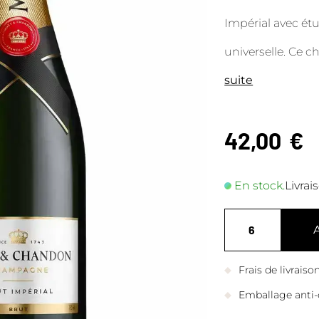
Impérial avec étu
universelle. Ce 
suite
42,00
€
En stock.
Livrai
Frais de livrais
Emballage anti-