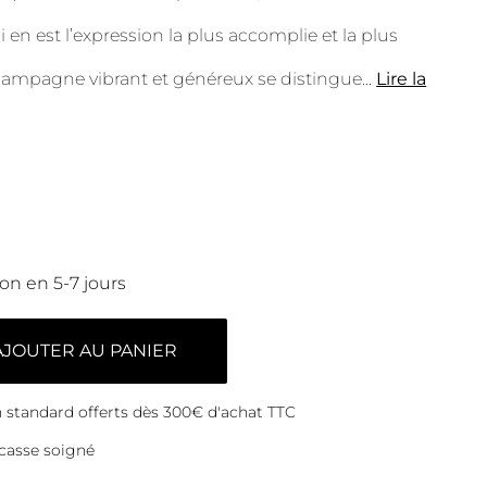
i en est l’expression la plus accomplie et la plus
champagne vibrant et généreux se distingue
...
Lire la
son en 5-7 jours
AJOUTER AU PANIER
on standard offerts dès 300€ d'achat TTC
casse soigné