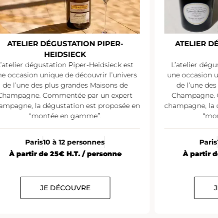
ATELIER DÉGUSTATION PIPER-
ATELIER D
HEIDSIECK
L’atelier dégustation Piper-Heidsieck est
L’atelier dégu
e occasion unique de découvrir l’univers
une occasion u
de l’une des plus grandes Maisons de
de l’une de
Champagne. Commentée par un expert
Champagne. 
ampagne, la dégustation est proposée en
champagne, la 
“montée en gamme”.
“mo
Paris
10 à 12 personnes
Paris
À partir de 25€ H.T. / personne
À partir 
JE DÉCOUVRE