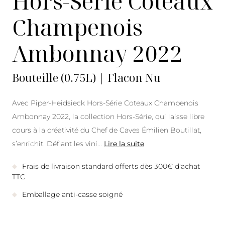
Hors-Série Coteaux
Champenois
Ambonnay 2022
Bouteille (0.75L) | Flacon Nu
Avec Piper-Heidsieck Hors-Série Coteaux Champenois
Ambonnay 2022, la collection Hors-Série, qui laisse libre
cours à la créativité du Chef de Caves Émilien Boutillat,
s’enrichit. Défiant les vini
...
Lire la suite
Frais de livraison standard offerts dès 300€ d'achat
TTC
Emballage anti-casse soigné