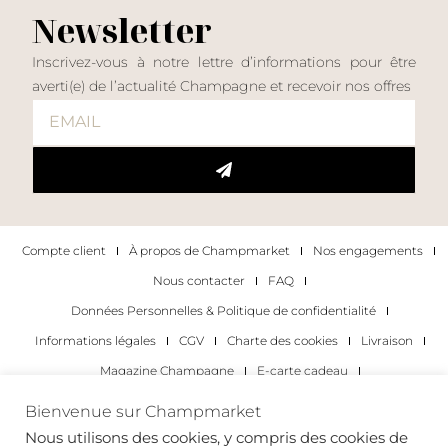
Newsletter
Inscrivez-vous à notre lettre d’informations pour être
averti(e) de l’actualité Champagne et recevoir nos offres
Compte client
À propos de Champmarket
Nos engagements
Nous contacter
FAQ
Données Personnelles & Politique de confidentialité
Informations légales
CGV
Charte des cookies
Livraison
Magazine Champagne
E-carte cadeau
Les Meilleurs Champagnes
Bienvenue sur Champmarket
Les occasions pour déguster du champagne
Pour les particuliers
Nous utilisons des cookies, y compris des cookies de