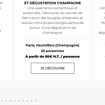
un
ET DÉGUSTATION CHAMPAGNE
e
Une expérience authentique et
L’a
sensorielle. Découvrez les secrets de
fabrication des bougies artisanales et
réalisez votre propre bougie parfumée,
Ma
autour d’une dégustation de
e
champagne.
dég
Paris, Hautvillers (Champagne)
25 personnes
À partir de 90€ H.T. / personne
JE DÉCOUVRE