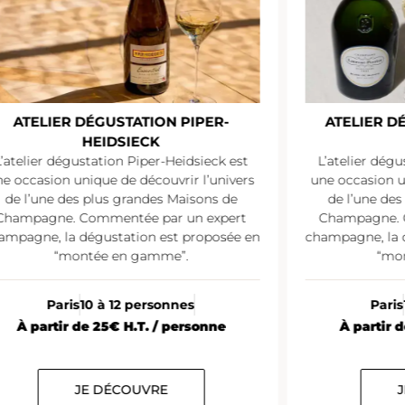
ATELIER DÉGUSTATION PIPER-
ATELIER D
HEIDSIECK
L’atelier dégustation Piper-Heidsieck est
L’atelier dégu
e occasion unique de découvrir l’univers
une occasion u
de l’une des plus grandes Maisons de
de l’une de
Champagne. Commentée par un expert
Champagne. 
ampagne, la dégustation est proposée en
champagne, la 
“montée en gamme”.
“mo
Paris
10 à 12 personnes
Paris
À partir de 25€ H.T. / personne
À partir 
JE DÉCOUVRE