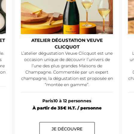
ET
ATELIER DÉGUSTATION VEUVE
CLICQUOT
e.
L’atelier dégustation Veuve Clicquot est une
s
occasion unique de découvrir l’univers de
un
pre
l’une des plus grandes Maisons de
ion
Champagne. Commentée par un expert
champagne, la dégustation est proposée en
ch
“montée en gamme”.
Paris
10 à 12 personnes
À partir de 35€ H.T. / personne
JE DÉCOUVRE