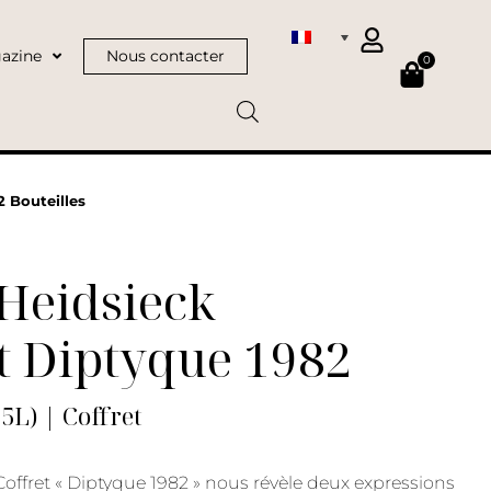
azine
Nous contacter
0
2 Bouteilles
Heidsieck
t Diptyque 1982
75L) | Coffret
Coffret « Diptyque 1982 » nous révèle deux expressions