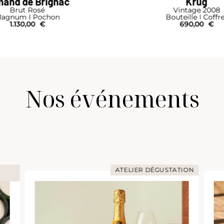
and de Brignac
Krug
Brut Rosé
Vintage 2008
agnum I Pochon
Bouteille I Coffr
1.130,00
€
690,00
€
Nos événements
ATELIER DÉGUSTATION