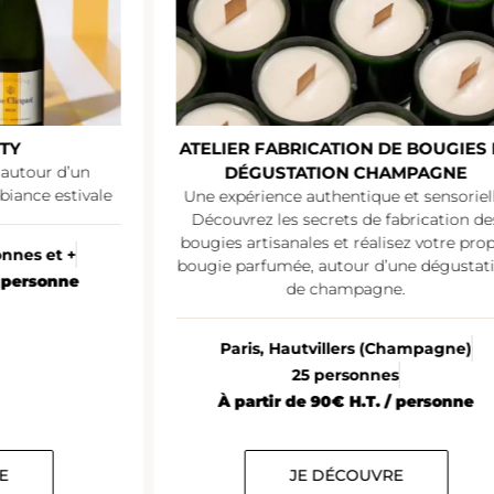
TY
ATELIER FABRICATION DE BOUGIES 
 autour d’un
DÉGUSTATION CHAMPAGNE
iance estivale
Une expérience authentique et sensoriell
Découvrez les secrets de fabrication de
bougies artisanales et réalisez votre pro
onnes et +
bougie parfumée, autour d’une dégustat
/ personne
de champagne.
Paris, Hautvillers (Champagne)
25 personnes
À partir de 90€ H.T. / personne
E
JE DÉCOUVRE