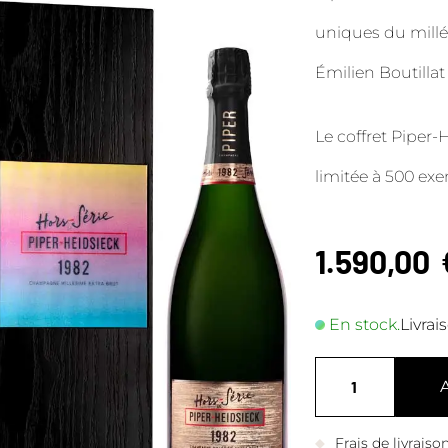
uniques du millé
Émilien Boutillat
Le coffret Piper-H
limitée à 500 ex
1.590,00
En stock.
Livrai
Frais de livrais