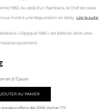
sime 1982. Au-delà d’un flashback, le Chef de caves
 nous invite à une dégustation en dipty
...
Lire la suite
eidsieck « Diptyque 1982 » est édité en série ultra-
emplaires seulement.
€
son en 5-7 jours
AJOUTER AU PANIER
on standard offerts dès 300€ d'achat TTC