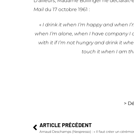
D’ailleurs, Madame Bollinger ne déclarait-e
Mail
du 17 octobre 1961 :
«
I drink it when I’m happy and when I’
when I’m alone, when I have company I cons
with it if I’m not hungry and drink it wh
touch it when I am thi
> Dé
ARTICLE PRÉCÉDENT
Arnaud Deschamps (Nespresso) : « Il faut créer un cérémoni