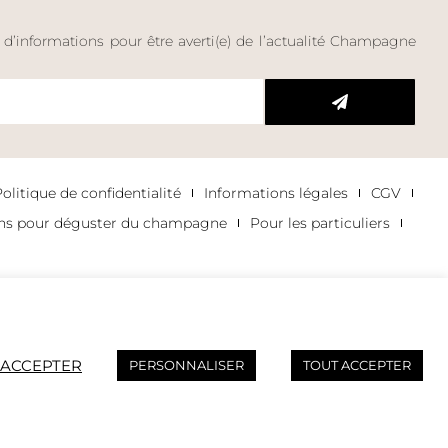
e d’informations pour être averti(e) de l’actualité Champagne
litique de confidentialité
Informations légales
CGV
ons pour déguster du champagne
Pour les particuliers
 ACCEPTER
PERSONNALISER
TOUT ACCEPTER