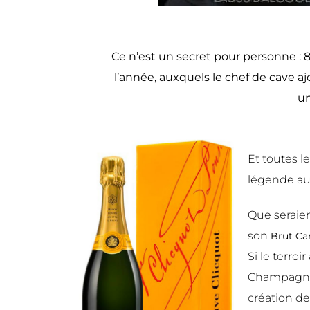
Ce n’est un secret pour personne : 
l’année, auxquels le chef de cave a
un
Et toutes l
légende au
Que seraie
son
Brut Ca
Si le terro
Champagne –
création de