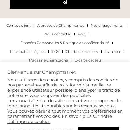
Compte client
À propos de Champmarket
Nos engagements
Nous contacter
FAQ
Données Personnelles & Politique de confidentialité
Informations légales
CGV
Charte des cookies
Livraison
Magazine Champagne
E-carte cadeau
Les Meilleurs Champagnes
Bienvenue sur Champmarket
Les occasions pour déguster du champagne
Pour les particuliers
Nous utilisons des cookies, y compris des cookies de
nos partenaires, afin de vous fournir la meilleure
Pour les entreprises
expérience utilisateur possible, d’analyser le trafic de
notre site, vous proposer des publicités
Copyright 2022 © tous droits réservés. Champmarket.
personnalisées sur des sites tiers et vous proposer des
fonctionnalités disponibles sur les réseaux sociaux.
Vous pouvez gérer à tout moment vos préférences en
paramétrant vos cookies. En savoir plus sur notre
Politique de cookies