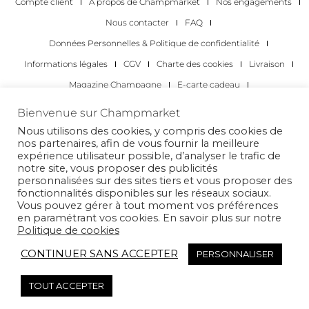
Compte client
À propos de Champmarket
Nos engagements
Nous contacter
FAQ
Données Personnelles & Politique de confidentialité
Informations légales
CGV
Charte des cookies
Livraison
Magazine Champagne
E-carte cadeau
Les Meilleurs Champagnes
Bienvenue sur Champmarket
Les occasions pour déguster du champagne
Pour les particuliers
Nous utilisons des cookies, y compris des cookies de
nos partenaires, afin de vous fournir la meilleure
Pour les entreprises
expérience utilisateur possible, d’analyser le trafic de
notre site, vous proposer des publicités
Copyright 2022 © tous droits réservés. Champmarket.
personnalisées sur des sites tiers et vous proposer des
fonctionnalités disponibles sur les réseaux sociaux.
Vous pouvez gérer à tout moment vos préférences
en paramétrant vos cookies. En savoir plus sur notre
Politique de cookies
CONTINUER SANS ACCEPTER
PERSONNALISER
TOUT ACCEPTER
L’ABUS D’ALCOOL EST DANGEREUX POUR LA SANTÉ. À