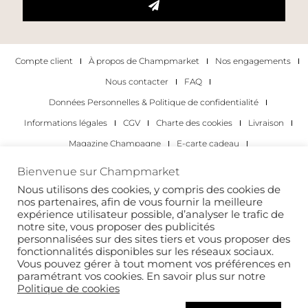
Compte client
À propos de Champmarket
Nos engagements
Nous contacter
FAQ
Données Personnelles & Politique de confidentialité
Informations légales
CGV
Charte des cookies
Livraison
Magazine Champagne
E-carte cadeau
Les Meilleurs Champagnes
Bienvenue sur Champmarket
Les occasions pour déguster du champagne
Pour les particuliers
Nous utilisons des cookies, y compris des cookies de
nos partenaires, afin de vous fournir la meilleure
Pour les entreprises
expérience utilisateur possible, d’analyser le trafic de
notre site, vous proposer des publicités
Copyright 2022 © tous droits réservés. Champmarket.
personnalisées sur des sites tiers et vous proposer des
fonctionnalités disponibles sur les réseaux sociaux.
Vous pouvez gérer à tout moment vos préférences en
paramétrant vos cookies. En savoir plus sur notre
Politique de cookies