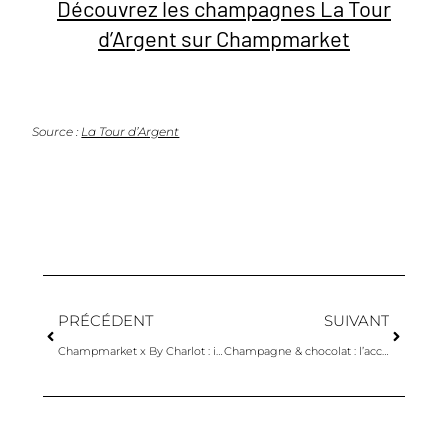
Découvrez les champagnes La Tour
d’Argent sur Champmarket
Source :
La Tour d’Argent
PRÉCÉDENT
SUIVANT
Champmarket x By Charlot : irrésistibles cadeaux Duos Plante & Champagne
Champagne & chocolat : l’accord surprenant et explosif par Alléno et Rivoire