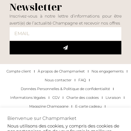
Newsletter
Inscrivez-vous à notre lettre d’informations pour être
averti(e) de l’actualité Champagne et recevoir nos offres
Compte client
À propos de Champmarket
Nos engagements
Nous contacter
FAQ
Données Personnelles & Politique de confidentialité
Informations légales
CGV
Charte des cookies
Livraison
Magazine Champagne
E-carte cadeau
Les Meilleurs Champagnes
Bienvenue sur Champmarket
Les occasions pour déguster du champagne
Pour les particuliers
Nous utilisons des cookies, y compris des cookies de