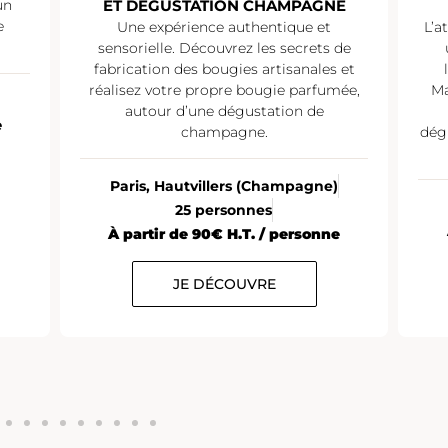
un
ET DÉGUSTATION CHAMPAGNE
e
Une expérience authentique et
L’a
sensorielle. Découvrez les secrets de
fabrication des bougies artisanales et
réalisez votre propre bougie parfumée,
Ma
autour d’une dégustation de
e
champagne.
dég
Paris, Hautvillers (Champagne)
25 personnes
À partir de 90€ H.T. / personne
JE DÉCOUVRE