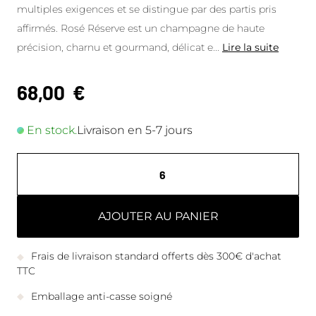
multiples exigences et se distingue par des partis pris
affirmés. Rosé Réserve est un champagne de haute
précision, charnu et gourmand, délicat e
...
Lire la suite
68,00
€
En stock.
Livraison en 5-7 jours
AJOUTER AU PANIER
Frais de livraison standard offerts dès 300€ d'achat
TTC
Emballage anti-casse soigné