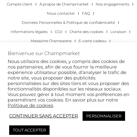
Compte client
À propos de Champmarket
Nos engagements
Nous contacter
FAQ
Données Personnelles & Politique de confidentialité
Informations légales
CGV
Charte des cookies
Livraison
Magazine Champagne
E-carte cadeau
Les Meilleurs Champagnes
Bienvenue sur Champmarket
Les occasions pour déguster du champagne
Pour les particuliers
Nous utilisons des cookies, y compris des cookies de
nos partenaires, afin de vous fournir la meilleure
Pour les entreprises
expérience utilisateur possible, d’analyser le trafic de
notre site, vous proposer des publicités
Copyright 2022 © tous droits réservés. Champmarket.
personnalisées sur des sites tiers et vous proposer des
fonctionnalités disponibles sur les réseaux sociaux.
Vous pouvez gérer à tout moment vos préférences en
paramétrant vos cookies. En savoir plus sur notre
Politique de cookies
CONTINUER SANS ACCEPTER
PERSONNALISER
TOUT ACCEPTER