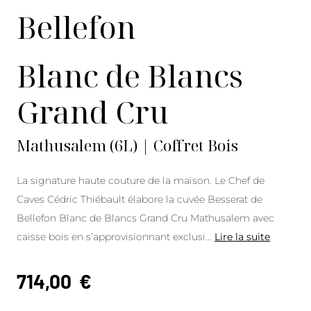
Bellefon
Blanc de Blancs
Grand Cru
Mathusalem (6L) | Coffret Bois
La signature haute couture de la maison. Le Chef de
Caves Cédric Thiébault élabore la cuvée Besserat de
Bellefon Blanc de Blancs Grand Cru Mathusalem avec
caisse bois en s’approvisionnant exclusi
...
Lire la suite
714,00
€