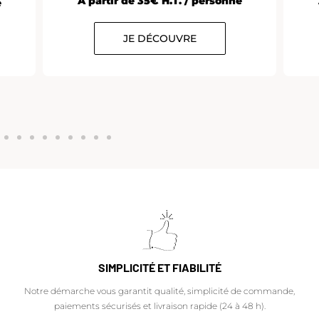
À partir de 35€ H.T. / personne
e
JE DÉCOUVRE
SIMPLICITÉ ET FIABILITÉ
Notre démarche vous garantit qualité, simplicité de commande,
paiements sécurisés et livraison rapide (24 à 48 h).