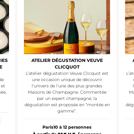
IES
ATELIER DÉGUSTATION VEUVE
E
CLICQUOT
L’atelier dégustation Veuve Clicquot est
L’a
de
une occasion unique de découvrir
 et
l’univers de l’une des plus grandes
mée,
Maisons de Champagne. Commentée
Ma
par un expert champagne, la
dégustation est proposée en “montée en
dég
gamme”.
Paris
10 à 12 personnes