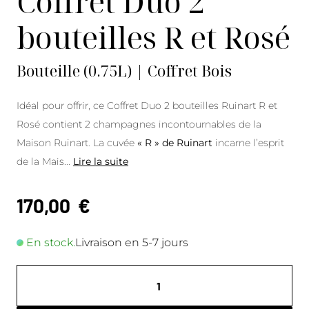
Coffret Duo 2
bouteilles R et Rosé
Bouteille (0.75L) | Coffret Bois
Idéal pour offrir, ce Coffret Duo 2 bouteilles Ruinart R et
Rosé contient 2 champagnes incontournables de la
Maison Ruinart. La cuvée
« R » de Ruinart
incarne l’esprit
de la Mais
...
Lire la suite
170,00
€
En stock.
Livraison en 5-7 jours