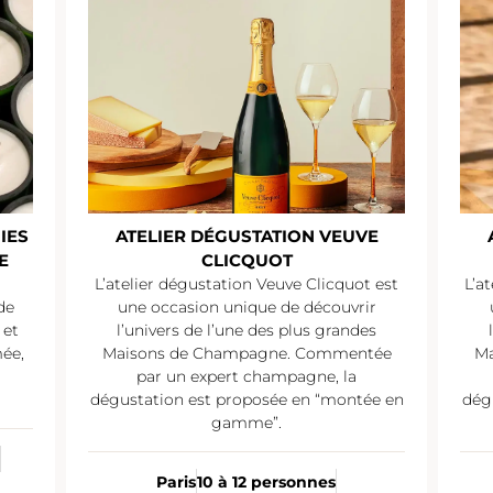
IES
ATELIER DÉGUSTATION VEUVE
E
CLICQUOT
L’atelier dégustation Veuve Clicquot est
L’a
de
une occasion unique de découvrir
 et
l’univers de l’une des plus grandes
mée,
Maisons de Champagne. Commentée
Ma
par un expert champagne, la
dégustation est proposée en “montée en
dég
gamme”.
Paris
10 à 12 personnes