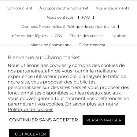
Compte client
À propos de Champmarket
Nos engagements
Nous contacter
FAQ
Données Personnelles & Politique de confidentialité
Informations légales
CGV
Charte des cookies
Livraison
Magazine Champagne
E-carte cadeau
Les Meilleurs Champagnes
Bienvenue sur Champmarket
Les occasions pour déguster du champagne
Pour les particuliers
Nous utilisons des cookies, y compris des cookies de
nos partenaires, afin de vous fournir la meilleure
Pour les entreprises
expérience utilisateur possible, d’analyser le trafic de
notre site, vous proposer des publicités
Copyright 2022 © tous droits réservés. Champmarket.
personnalisées sur des sites tiers et vous proposer des
fonctionnalités disponibles sur les réseaux sociaux.
Vous pouvez gérer à tout moment vos préférences en
paramétrant vos cookies. En savoir plus sur notre
Politique de cookies
CONTINUER SANS ACCEPTER
PERSONNALISER
TOUT ACCEPTER