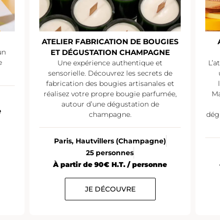
ATELIER FABRICATION DE BOUGIES
un
ET DÉGUSTATION CHAMPAGNE
e
Une expérience authentique et
L’a
sensorielle. Découvrez les secrets de
fabrication des bougies artisanales et
réalisez votre propre bougie parfumée,
Ma
autour d’une dégustation de
e
champagne.
dég
Paris, Hautvillers (Champagne)
25 personnes
À partir de 90€ H.T. / personne
JE DÉCOUVRE