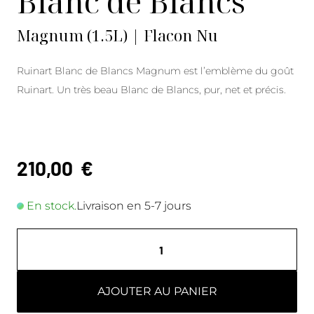
Blanc de Blancs
Magnum (1.5L) | Flacon Nu
Ruinart Blanc de Blancs Magnum est l’emblème du goût
Ruinart. Un très beau Blanc de Blancs, pur, net et précis.
210,00
€
En stock.
Livraison en 5-7 jours
AJOUTER AU PANIER