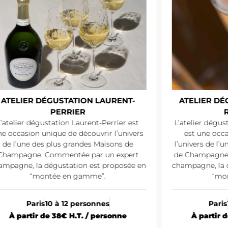
ATELIER DÉGUSTATION LAURENT-
ATELIER D
PERRIER
L’atelier dégustation Laurent-Perrier est
L’atelier dégu
e occasion unique de découvrir l’univers
est une occ
de l’une des plus grandes Maisons de
l’univers de l’
Champagne. Commentée par un expert
de Champagne.
ampagne, la dégustation est proposée en
champagne, la 
“montée en gamme”.
“mo
Paris
10 à 12 personnes
Paris
À partir de 38€ H.T. / personne
À partir 