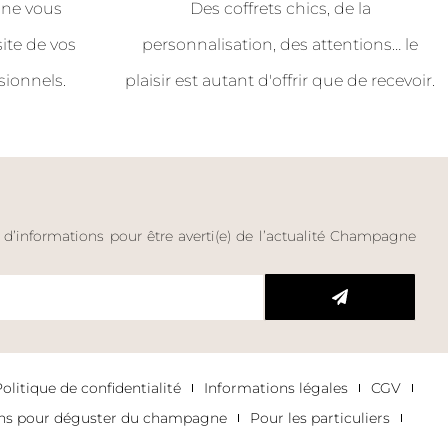
ne vous
Des coffrets chics, de la
site de vos
personnalisation, des attentions… le
sionnels.
plaisir est autant d'offrir que de recevoir.
e d’informations pour être averti(e) de l’actualité Champagne
litique de confidentialité
Informations légales
CGV
ons pour déguster du champagne
Pour les particuliers