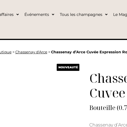
ffaires
Événements
Tous les champagnes
Le Mag
utique
>
Chassenay d'Arce
>
Chassenay d’Arce Cuvée Expression Ro
NOUVEAUTÉ
Chass
Cuvee
Bouteille (0.
Chassenay d’Arce