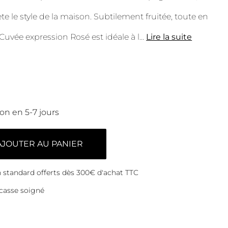
lète le style de la maison. Subtilement fruitée, toute en
Cuvée expression Rosé est idéale à l
...
Lire la suite
son en 5-7 jours
AJOUTER AU PANIER
on standard offerts dès 300€ d'achat TTC
casse soigné