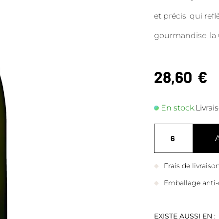
et précis, qui ref
gourmandise, la 
28,60
€
En stock.
Livrai
Frais de livrais
Emballage anti-
EXISTE AUSSI EN :