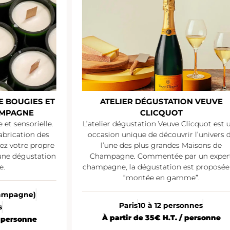
E BOUGIES ET
ATELIER DÉGUSTATION VEUVE
AMPAGNE
CLICQUOT
et sensorielle.
L’atelier dégustation Veuve Clicquot est 
abrication des
occasion unique de découvrir l’univers 
sez votre propre
l’une des plus grandes Maisons de
une dégustation
Champagne. Commentée par un exper
e.
champagne, la dégustation est proposée
“montée en gamme”.
Champagne)
Paris
10 à 12 personnes
s
À partir de 35€ H.T. / personne
/ personne