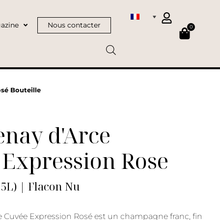
azine
Nous contacter
0
sé Bouteille
enay d'Arce
 Expression Rose
75L) | Flacon Nu
 Cuvée Expression Rosé est un champagne franc, fin