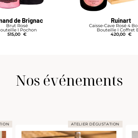
and de Brignac
Ruinart
Brut Rosé
Caisse-Cave Rosé 4 Bou
outeille I Pochon
Bouteille I Coffret 
515,00
€
420,00
€
Nos événements
TION
ATELIER DÉGUSTATION