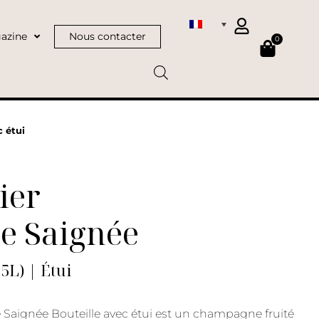
azine
Nous contacter
0
 étui
ier
e Saignée
75L) | Étui
 Saignée Bouteille avec étui est un champagne fruité