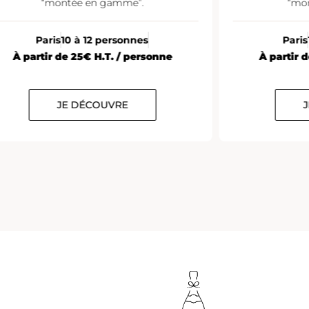
“montée en gamme”.
“mo
Paris
10 à 12 personnes
Paris
À partir de 25€ H.T. / personne
À partir 
JE DÉCOUVRE