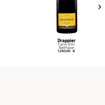
Drappier
Carte d'Or
Balthazar
1.250,00
€