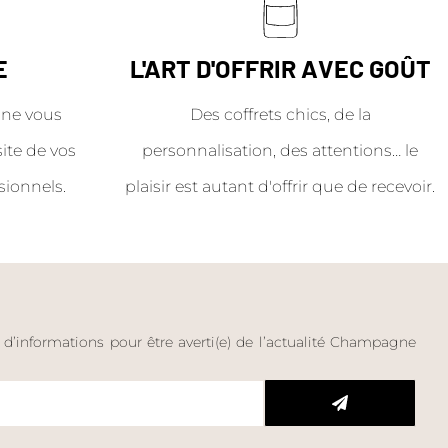
E
L'ART D'OFFRIR AVEC GOÛT
ne vous
Des coffrets chics, de la
site de vos
personnalisation, des attentions… le
sionnels.
plaisir est autant d'offrir que de recevoir.
e d’informations pour être averti(e) de l’actualité Champagne