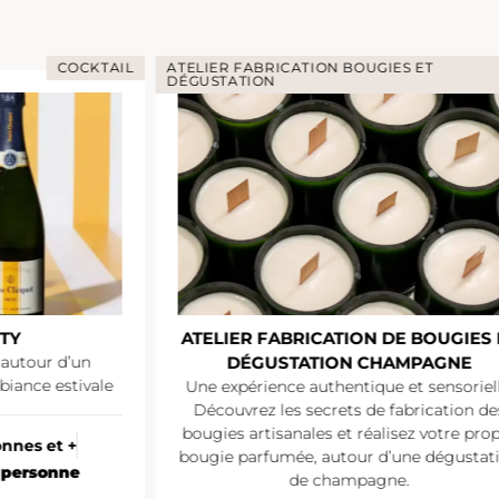
COCKTAIL
ATELIER FABRICATION BOUGIES ET
DÉGUSTATION
TY
ATELIER FABRICATION DE BOUGIES 
 autour d’un
DÉGUSTATION CHAMPAGNE
iance estivale
Une expérience authentique et sensoriell
Découvrez les secrets de fabrication de
bougies artisanales et réalisez votre pro
onnes et +
bougie parfumée, autour d’une dégustat
/ personne
de champagne.