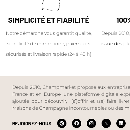
SIMPLICITÉ ET FIABILITÉ
100
Notre démarche vous garantit qualité,
Depuis 2010,
simplicité de commande, paiements
issue des pl
sécurisés et livraison rapide (24 à 48 h).
Depuis 2010, Champmarket propose aux entreprises 
France et en Europe, une plateforme digitale expéri
ajoutée pour découvrir, (s’)offrir et (se) faire livr
Maisons de Champagne incontournables ou des ma
REJOIGNEZ-NOUS