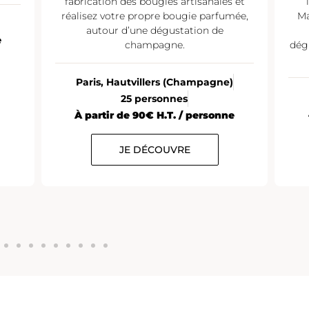
fabrication des bougies artisanales et
réalisez votre propre bougie parfumée,
Ma
autour d’une dégustation de
e
champagne.
dég
Paris, Hautvillers (Champagne)
25 personnes
À partir de 90€ H.T. / personne
JE DÉCOUVRE