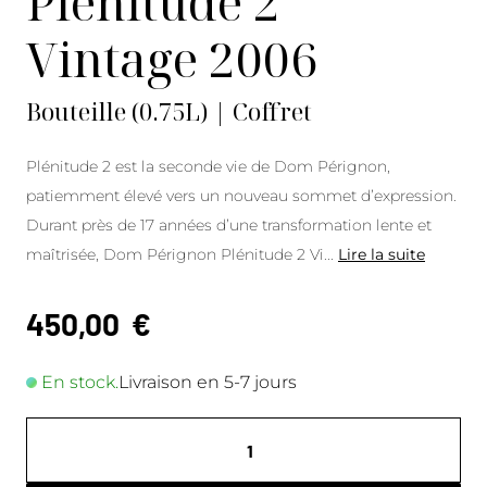
Plénitude 2
Vintage 2006
Bouteille (0.75L) | Coffret
Plénitude 2 est la seconde vie de Dom Pérignon,
patiemment élevé vers un nouveau sommet d’expression.
Durant près de 17 années d’une transformation lente et
maîtrisée, Dom Pérignon Plénitude 2 Vi
...
Lire la suite
450,00
€
En stock.
Livraison en 5-7 jours