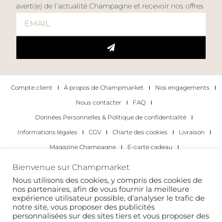
averti(e) de l’actualité Champagne et recevoir nos offres
Compte client
À propos de Champmarket
Nos engagements
Nous contacter
FAQ
Données Personnelles & Politique de confidentialité
Informations légales
CGV
Charte des cookies
Livraison
Magazine Champagne
E-carte cadeau
Les Meilleurs Champagnes
Bienvenue sur Champmarket
Les occasions pour déguster du champagne
Pour les particuliers
Nous utilisons des cookies, y compris des cookies de
nos partenaires, afin de vous fournir la meilleure
Pour les entreprises
expérience utilisateur possible, d’analyser le trafic de
notre site, vous proposer des publicités
Copyright 2022 © tous droits réservés. Champmarket.
personnalisées sur des sites tiers et vous proposer des