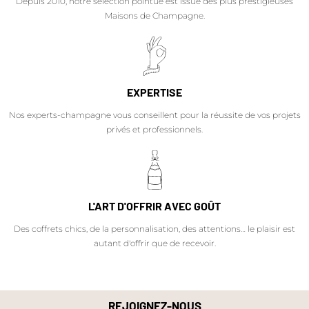
Depuis 2010, notre sélection pointue est issue des plus prestigieuses
Maisons de Champagne.
EXPERTISE
Nos experts-champagne vous conseillent pour la réussite de vos projets
privés et professionnels.
L'ART D'OFFRIR AVEC GOÛT
Des coffrets chics, de la personnalisation, des attentions… le plaisir est
autant d'offrir que de recevoir.
REJOIGNEZ-NOUS