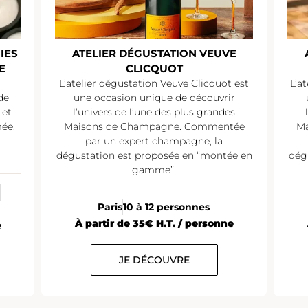
IES
ATELIER DÉGUSTATION VEUVE
E
CLICQUOT
L’atelier dégustation Veuve Clicquot est
L’a
de
une occasion unique de découvrir
 et
l’univers de l’une des plus grandes
mée,
Maisons de Champagne. Commentée
Ma
par un expert champagne, la
dégustation est proposée en “montée en
dég
gamme”.
Paris
10 à 12 personnes
À partir de 35€ H.T. / personne
e
JE DÉCOUVRE