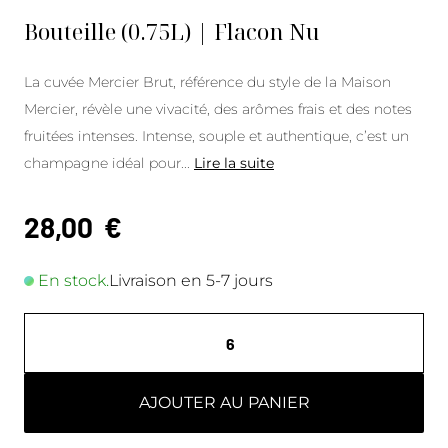
Bouteille (0.75L) | Flacon Nu
La cuvée Mercier Brut, référence du style de la Maison
Mercier, révèle une vivacité, des arômes frais et des notes
fruitées intenses. Intense, souple et authentique, c’est un
champagne idéal pour
...
Lire la suite
28,00
€
En stock.
Livraison en 5-7 jours
AJOUTER AU PANIER