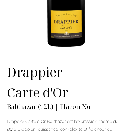
Drappier
Carte d'Or
Balthazar (12L) | Flacon Nu
Drappier Carte d’Or Balthazar est l’expression même du
style Drappier : puissance, complexité et fraîcheur qui