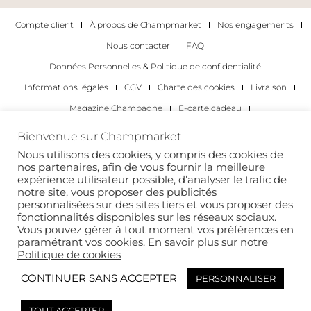
Compte client
À propos de Champmarket
Nos engagements
Nous contacter
FAQ
Données Personnelles & Politique de confidentialité
Informations légales
CGV
Charte des cookies
Livraison
Magazine Champagne
E-carte cadeau
Les Meilleurs Champagnes
Bienvenue sur Champmarket
Les occasions pour déguster du champagne
Pour les particuliers
Nous utilisons des cookies, y compris des cookies de
nos partenaires, afin de vous fournir la meilleure
Pour les entreprises
expérience utilisateur possible, d’analyser le trafic de
notre site, vous proposer des publicités
Copyright 2022 © tous droits réservés. Champmarket.
personnalisées sur des sites tiers et vous proposer des
fonctionnalités disponibles sur les réseaux sociaux.
Vous pouvez gérer à tout moment vos préférences en
paramétrant vos cookies. En savoir plus sur notre
Politique de cookies
CONTINUER SANS ACCEPTER
PERSONNALISER
TOUT ACCEPTER