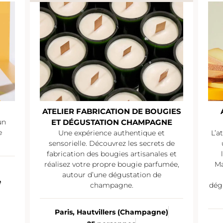
ATELIER FABRICATION DE BOUGIES
un
ET DÉGUSTATION CHAMPAGNE
e
Une expérience authentique et
L’a
sensorielle. Découvrez les secrets de
fabrication des bougies artisanales et
réalisez votre propre bougie parfumée,
Ma
autour d’une dégustation de
e
champagne.
dég
Paris, Hautvillers (Champagne)