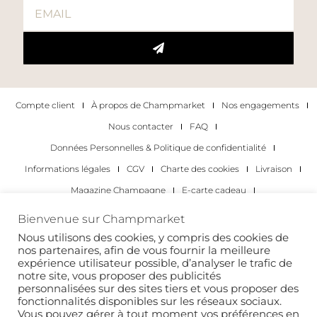
Compte client
À propos de Champmarket
Nos engagements
Nous contacter
FAQ
Données Personnelles & Politique de confidentialité
Informations légales
CGV
Charte des cookies
Livraison
Magazine Champagne
E-carte cadeau
Les Meilleurs Champagnes
Bienvenue sur Champmarket
Les occasions pour déguster du champagne
Pour les particuliers
Nous utilisons des cookies, y compris des cookies de
nos partenaires, afin de vous fournir la meilleure
Pour les entreprises
expérience utilisateur possible, d’analyser le trafic de
notre site, vous proposer des publicités
Copyright 2022 © tous droits réservés. Champmarket.
personnalisées sur des sites tiers et vous proposer des
fonctionnalités disponibles sur les réseaux sociaux.
Vous pouvez gérer à tout moment vos préférences en