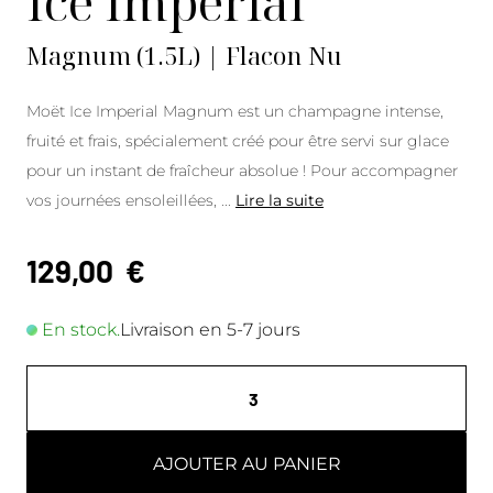
Ice Impérial
Magnum (1.5L) | Flacon Nu
Moët Ice Imperial Magnum est un champagne intense,
fruité et frais, spécialement créé pour être servi sur glace
pour un instant de fraîcheur absolue ! Pour accompagner
vos journées ensoleillées,
...
Lire la suite
129,00
€
En stock.
Livraison en 5-7 jours
AJOUTER AU PANIER