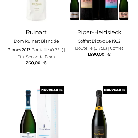
Ruinart
Piper-Heidsieck
Dom Ruinart Blanc de
Coffret Diptyque 1982
Bouteille (0.75L)
| Coffret
Blancs 2013
Bouteille (0.75L)
|
1.590,00
€
Étui Seconde Peau
260,00
€
NOUVEAUTÉ
NOUVEAUTÉ
NOUVEAUTÉ
NOUVEAUTÉ