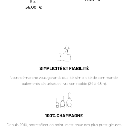
Étui
56,00
€
SIMPLICITÉ ET FIABILITÉ
Notre démarche vous garantit qualité, simplicité de commande,
paiements sécurisés et livraison rapide (24 à 48 h).
100% CHAMPAGNE
Depuis 2010, notre sélection pointue est issue des plus prestigieuses