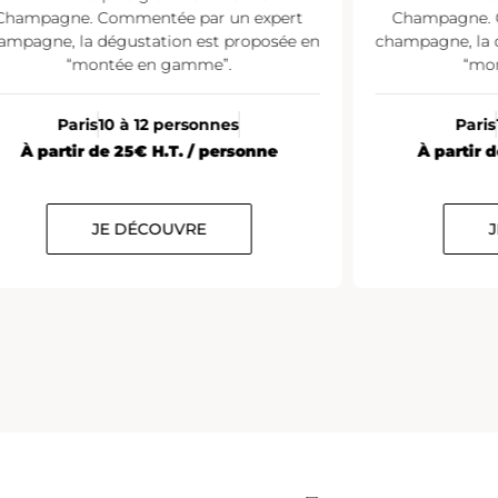
Champagne. Commentée par un expert
Champagne. 
ampagne, la dégustation est proposée en
champagne, la 
“montée en gamme”.
“mo
Paris
10 à 12 personnes
Paris
À partir de 25€ H.T. / personne
À partir 
JE DÉCOUVRE