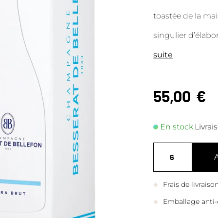
toastée de la ma
singulier d’élab
suite
55,00
€
En stock.
Livrai
Frais de livrais
Emballage anti-