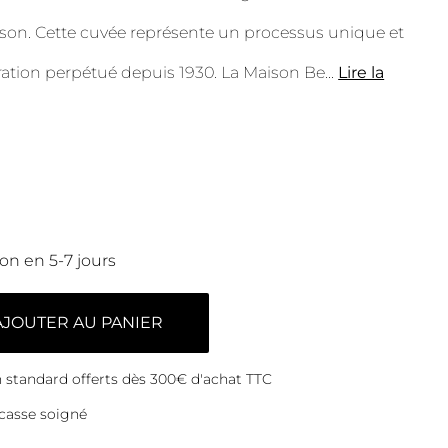
ison. Cette cuvée représente un processus unique et
oration perpétué depuis 1930. La Maison Be
...
Lire la
son en 5-7 jours
AJOUTER AU PANIER
on standard offerts dès 300€ d'achat TTC
casse soigné