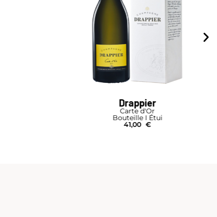
Drappier
Carte d'Or
Bouteille I Étui
41,00
€