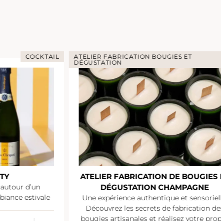
COCKTAIL
ATELIER FABRICATION BOUGIES ET
DÉGUSTATION
TY
ATELIER FABRICATION DE BOUGIES 
 autour d’un
DÉGUSTATION CHAMPAGNE
iance estivale
Une expérience authentique et sensoriell
Découvrez les secrets de fabrication de
bougies artisanales et réalisez votre pro