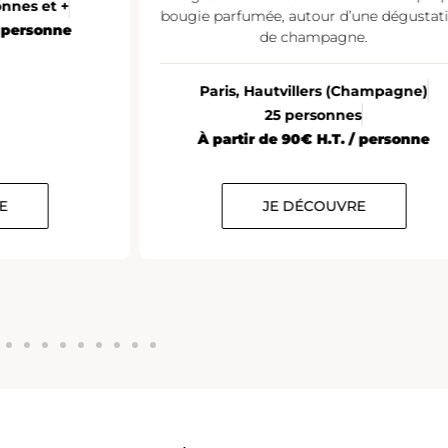
onnes et +
bougie parfumée, autour d’une dégustat
/ personne
de champagne.
Paris, Hautvillers (Champagne)
25 personnes
À partir de 90€ H.T. / personne
E
JE DÉCOUVRE