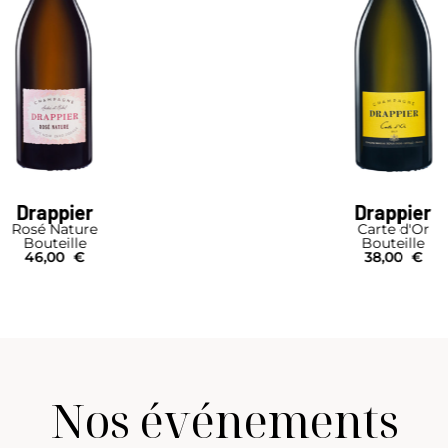
Drappier
Drappier
Rosé Nature
Carte d'Or
Bouteille
Bouteille
46,00
€
38,00
€
Nos événements