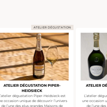
ATELIER DÉGUSTATION
ATELIER DÉGUSTATION PIPER-
ATELIER D
HEIDSIECK
L’atelier dégustation Piper-Heidsieck est
L’atelier dégu
e occasion unique de découvrir l’univers
une occasion u
de l’une des plus grandes Maisons de
de l’une de