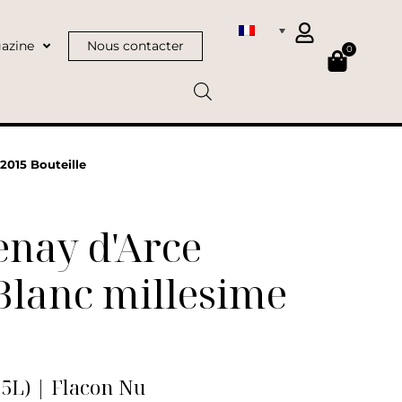
azine
Nous contacter
0
2015 Bouteille
enay d'Arce
Blanc millesime
75L) | Flacon Nu