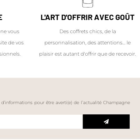
E
L'ART D'OFFRIR AVEC GOÛT
ne vous
Des coffrets chics, de la
site de vos
personnalisation, des attentions… le
sionnels.
plaisir est autant d'offrir que de recevoir.
e d’informations pour être averti(e) de l’actualité Champagne