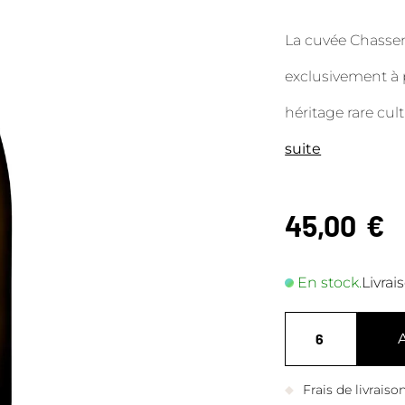
La cuvée Chassen
exclusivement à p
héritage rare cul
suite
45,00
€
En stock.
Livrai
Frais de livrais