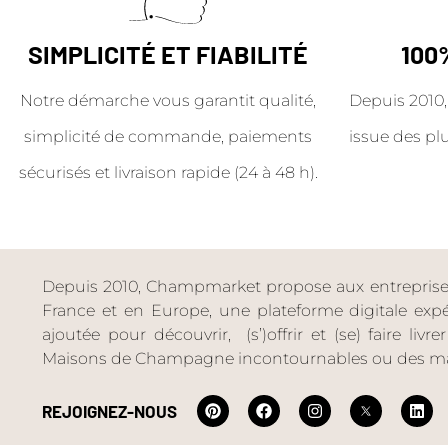
SIMPLICITÉ ET FIABILITÉ
100
Notre démarche vous garantit qualité,
Depuis 2010,
simplicité de commande, paiements
issue des pl
sécurisés et livraison rapide (24 à 48 h).
Depuis 2010, Champmarket propose aux entreprises 
France et en Europe, une plateforme digitale expéri
ajoutée pour découvrir, (s’)offrir et (se) faire livr
Maisons de Champagne incontournables ou des ma
REJOIGNEZ-NOUS