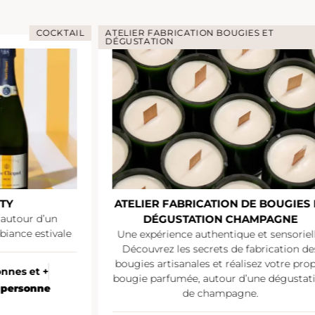
COCKTAIL
ATELIER FABRICATION BOUGIES ET
DÉGUSTATION
TY
ATELIER FABRICATION DE BOUGIES 
 autour d’un
DÉGUSTATION CHAMPAGNE
iance estivale
Une expérience authentique et sensoriell
Découvrez les secrets de fabrication de
bougies artisanales et réalisez votre pro
onnes et +
bougie parfumée, autour d’une dégustat
/ personne
de champagne.