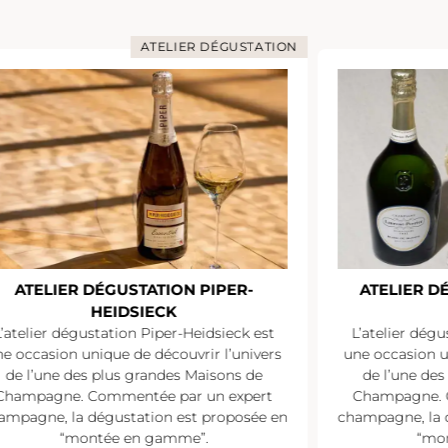
ATELIER DÉGUSTATION
ATELIER DÉGUSTATION PIPER-
ATELIER D
HEIDSIECK
L’atelier dégustation Piper-Heidsieck est
L’atelier dégu
e occasion unique de découvrir l’univers
une occasion u
de l’une des plus grandes Maisons de
de l’une de
Champagne. Commentée par un expert
Champagne. 
ampagne, la dégustation est proposée en
champagne, la 
“montée en gamme”.
“mo