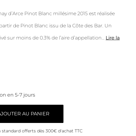
ay d’Arce Pinot Blanc millésime 2015 est réalisée
artir de Pinot Blanc issu de la Côte des Bar. Un
tivé sur moins de 0.3% de l’aire d’appellation
...
Lire la
son en 5-7 jours
AJOUTER AU PANIER
on standard offerts dès 300€ d'achat TTC