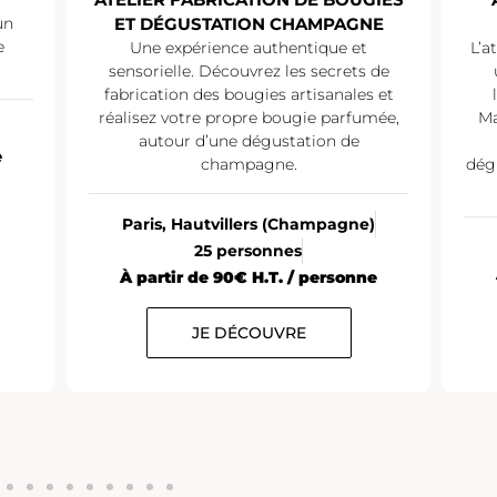
un
ET DÉGUSTATION CHAMPAGNE
e
Une expérience authentique et
L’a
sensorielle. Découvrez les secrets de
fabrication des bougies artisanales et
réalisez votre propre bougie parfumée,
Ma
autour d’une dégustation de
e
champagne.
dég
Paris, Hautvillers (Champagne)
25 personnes
À partir de 90€ H.T. / personne
JE DÉCOUVRE