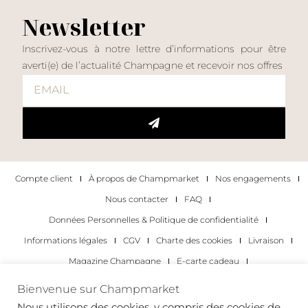
Newsletter
Inscrivez-vous à notre lettre d’informations pour être
averti(e) de l’actualité Champagne et recevoir nos offres
Compte client
À propos de Champmarket
Nos engagements
Nous contacter
FAQ
Données Personnelles & Politique de confidentialité
Informations légales
CGV
Charte des cookies
Livraison
Magazine Champagne
E-carte cadeau
Les Meilleurs Champagnes
Bienvenue sur Champmarket
Les occasions pour déguster du champagne
Pour les particuliers
Nous utilisons des cookies, y compris des cookies de