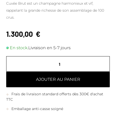
Cuvée Brut est un champagne harmonieux et vif,
rappelant la grande richesse de son assemblage de 100
crus.
1.300,00
€
En stock.
Livraison en 5-7 jours
AJOUTER AU PANIER
Frais de livraison standard offerts dès 300€ d'achat
TTC
Emballage anti-casse soigné