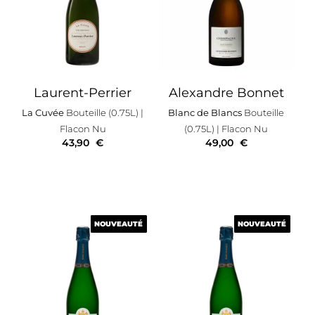
Laurent-Perrier
Alexandre Bonnet
La Cuvée
Bouteille (0.75L)
|
Blanc de Blancs
Bouteille
Flacon Nu
(0.75L)
| Flacon Nu
43,90
€
49,00
€
NOUVEAUTÉ
NOUVEAUTÉ
NOUVEAUTÉ
NOUVEAUTÉ