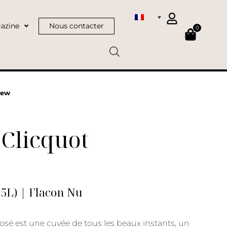
azine
Nous contacter
0
new
Clicquot
75L) | Flacon Nu
osé est une cuvée de tous les beaux instants, un