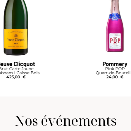
euve Clicquot
Pommery
Brut Carte Jaune
Pink POP
oboam I Caisse Bois
Quart-de-Bouteil
425,00
€
24,00
€
Nos événements