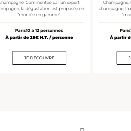
Champagne. Commentée par un expert
Champagne. 
ampagne, la dégustation est proposée en
champagne, la 
“montée en gamme”.
“mo
Paris
10 à 12 personnes
Paris
À partir de 25€ H.T. / personne
À partir 
JE DÉCOUVRE