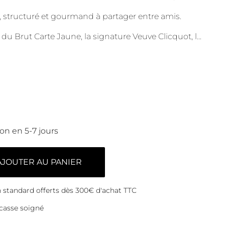
 structuré et gourmand à partager entre amis.
du Brut Carte Jaune, la signature Veuve Clicquot, l
...
son en 5-7 jours
AJOUTER AU PANIER
on standard offerts dès 300€ d'achat TTC
casse soigné