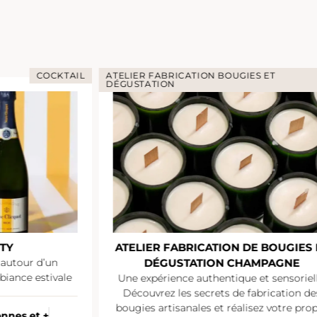
COCKTAIL
ATELIER FABRICATION BOUGIES ET
DÉGUSTATION
TY
ATELIER FABRICATION DE BOUGIES 
 autour d’un
DÉGUSTATION CHAMPAGNE
iance estivale
Une expérience authentique et sensoriell
Découvrez les secrets de fabrication de
bougies artisanales et réalisez votre pro
onnes et +