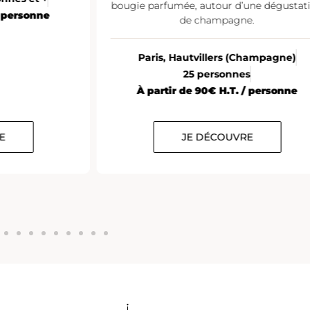
bougie parfumée, autour d’une dégustat
/ personne
de champagne.
Paris, Hautvillers (Champagne)
25 personnes
À partir de 90€ H.T. / personne
E
JE DÉCOUVRE