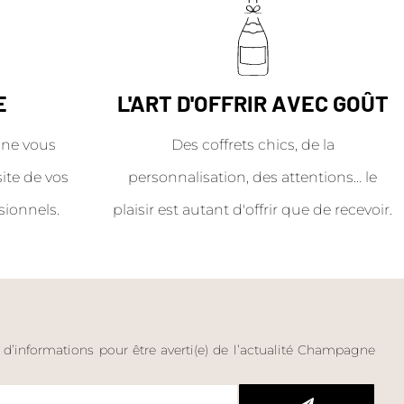
E
L'ART D'OFFRIR AVEC GOÛT
ne vous
Des coffrets chics, de la
site de vos
personnalisation, des attentions… le
sionnels.
plaisir est autant d'offrir que de recevoir.
e d’informations pour être averti(e) de l’actualité Champagne