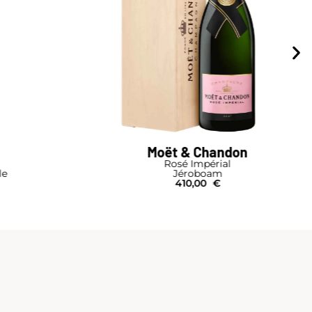
Moët & Chandon
Rosé Impérial
le
Jéroboam
410,00
€