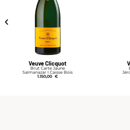
Veuve Clicquot
V
Brut Carte Jaune
Salmanazar I Caisse Bois
Jér
1.150,00
€