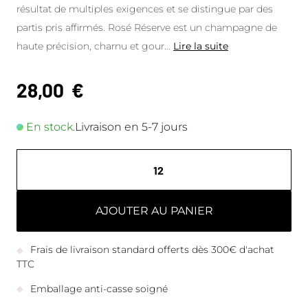
résultat de multiples exigences et se distingue par des
partis pris affirmés. Rosé Réserve est un champagne de
haute précision, charnu et gour
...
Lire la suite
28,00
€
En stock.
Livraison en 5-7 jours
AJOUTER AU PANIER
Frais de livraison standard offerts dès 300€ d'achat
TTC
Emballage anti-casse soigné