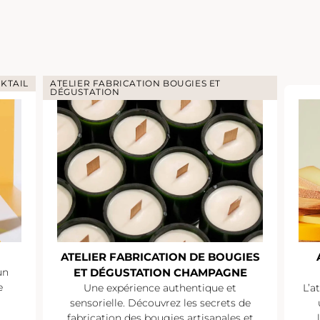
UGIES ET
ATELIER DÉGUSTAT
ON DE BOUGIES
ATELIER DÉGUSTATION VEUVE
 CHAMPAGNE
CLICQUOT
thentique et
L’atelier dégustation Veuve Clicquot es
z les secrets de
une occasion unique de découvrir
s artisanales et
l’univers de l’une des plus grandes