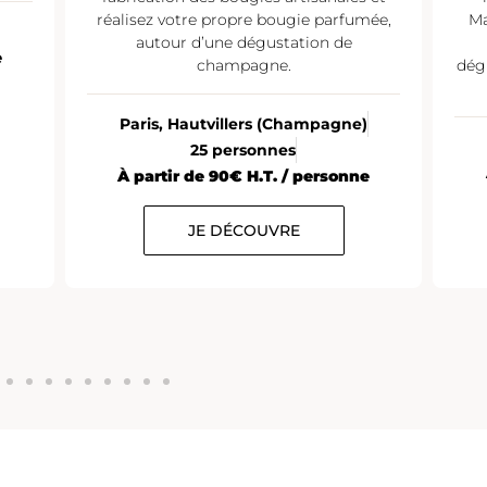
bougie parfumée,
Maisons de Champagne. Commentée
ustation de
par un expert champagne, la
ne.
dégustation est proposée en “montée 
gamme”.
s (Champagne)
Paris
10 à 12 personnes
nnes
À partir de 35€ H.T. / personne
T. / personne
UVRE
JE DÉCOUVRE