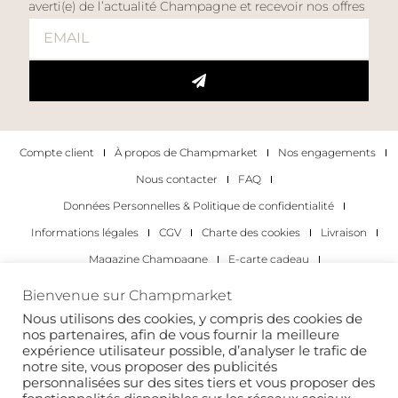
averti(e) de l’actualité Champagne et recevoir nos offres
Compte client
À propos de Champmarket
Nos engagements
Nous contacter
FAQ
Données Personnelles & Politique de confidentialité
Informations légales
CGV
Charte des cookies
Livraison
Magazine Champagne
E-carte cadeau
Les Meilleurs Champagnes
Bienvenue sur Champmarket
Les occasions pour déguster du champagne
Pour les particuliers
Nous utilisons des cookies, y compris des cookies de
nos partenaires, afin de vous fournir la meilleure
Pour les entreprises
expérience utilisateur possible, d’analyser le trafic de
notre site, vous proposer des publicités
Copyright 2022 © tous droits réservés. Champmarket.
personnalisées sur des sites tiers et vous proposer des