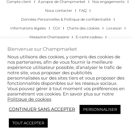
Compte client
À propos de Champmarket
Nos engagements
Nous contacter
FAQ
Données Personnelles & Politique de confidentialité
Informations légales
CGV
Charte des cookies
Livraison
Magazine Champagne
E-carte cadeau
Les Meilleurs Champagnes
Bienvenue sur Champmarket
Les occasions pour déguster du champagne
Pour les particuliers
Nous utilisons des cookies, y compris des cookies de
nos partenaires, afin de vous fournir la meilleure
Pour les entreprises
expérience utilisateur possible, d’analyser le trafic de
notre site, vous proposer des publicités
Copyright 2022 © tous droits réservés. Champmarket.
personnalisées sur des sites tiers et vous proposer des
fonctionnalités disponibles sur les réseaux sociaux.
Vous pouvez gérer à tout moment vos préférences en
paramétrant vos cookies. En savoir plus sur notre
Politique de cookies
CONTINUER SANS ACCEPTER
PERSONNALISER
TOUT ACCEPTER
L’ABUS D’ALCOOL EST DANGEREUX POUR LA SANTÉ. À