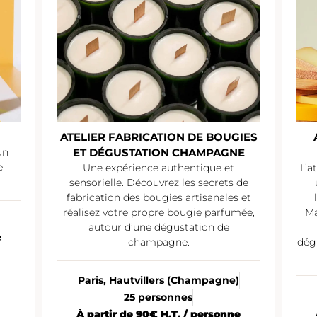
ATELIER FABRICATION DE BOUGIES
un
ET DÉGUSTATION CHAMPAGNE
e
Une expérience authentique et
L’a
sensorielle. Découvrez les secrets de
fabrication des bougies artisanales et
réalisez votre propre bougie parfumée,
Ma
autour d’une dégustation de
e
champagne.
dég
Paris, Hautvillers (Champagne)
25 personnes
À partir de 90€ H.T. / personne