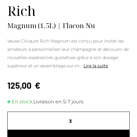
Rich
Magnum (1.5L) | Flacon Nu
Veuve Clicquot Rich Magnum est conçu pour inviter les
amateurs à personnaliser leur champagne et découvrir de
nouvelles expériences gustatives grâce à son dosage
supérieur et un assemblage sur-m
...
Lire la suite
125,00
€
En stock.
Livraison en 5-7 jours