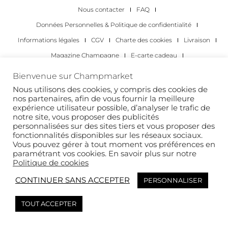
Nous contacter
FAQ
Données Personnelles & Politique de confidentialité
Informations légales
CGV
Charte des cookies
Livraison
Magazine Champagne
E-carte cadeau
Les Meilleurs Champagnes
Bienvenue sur Champmarket
Les occasions pour déguster du champagne
Pour les particuliers
Nous utilisons des cookies, y compris des cookies de
nos partenaires, afin de vous fournir la meilleure
Pour les entreprises
expérience utilisateur possible, d’analyser le trafic de
notre site, vous proposer des publicités
Copyright 2022 © tous droits réservés. Champmarket.
personnalisées sur des sites tiers et vous proposer des
fonctionnalités disponibles sur les réseaux sociaux.
Vous pouvez gérer à tout moment vos préférences en
paramétrant vos cookies. En savoir plus sur notre
Politique de cookies
CONTINUER SANS ACCEPTER
PERSONNALISER
TOUT ACCEPTER
L’ABUS D’ALCOOL EST DANGEREUX POUR LA SANTÉ. À
CONSOMMER AVEC MODÉRATION.