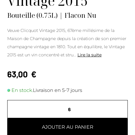
Vintage 2015
Bouteille (0.75L) | Flacon Nu
Veuve Clicquot Vintage 2015, 67ème millésime de la
Maison de Champagne depuis la création de son premier
champagne vintage en 1810. Tout en équilibre, le Vintage
2015 est un vin concentré et stru
...
Lire la suite
63,00
€
En stock.
Livraison en 5-7 jours
AJOUTER AU PANIER