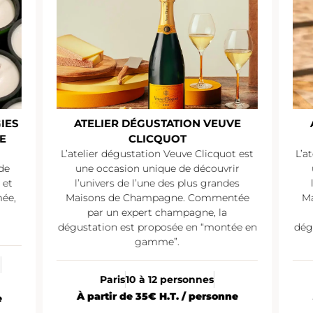
IES
ATELIER DÉGUSTATION VEUVE
E
CLICQUOT
L’atelier dégustation Veuve Clicquot est
L’a
de
une occasion unique de découvrir
 et
l’univers de l’une des plus grandes
mée,
Maisons de Champagne. Commentée
Ma
par un expert champagne, la
dégustation est proposée en “montée en
dég
gamme”.
Paris
10 à 12 personnes
À partir de 35€ H.T. / personne
e