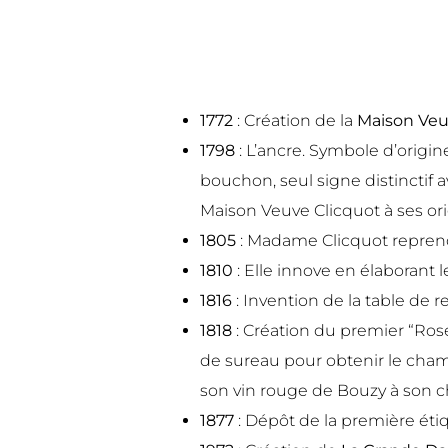
1772
: Création de la
Maison Veu
1798
: L’ancre. Symbole d’origi
bouchon, seul signe distinctif a
Maison Veuve Clicquot à ses ori
1805
: Madame Clicquot reprend
1810
: Elle innove en élaboran
1816
: Invention de la table de r
1818
: Création du premier “Rosé
de sureau pour obtenir le cha
son vin rouge de Bouzy à son
1877
: Dépôt de la première éti