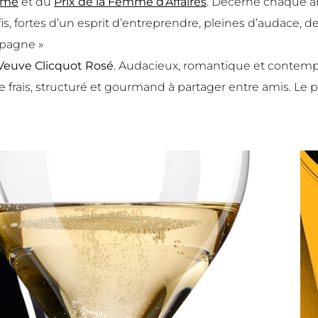
ame
et du
Prix de la Femme d’Affaires
. Décerné chaque an
is, fortes d’un esprit d’entreprendre, pleines d’audace, de 
pagne »
Veuve Clicquot Rosé
. Audacieux, romantique et contempo
rais, structuré et gourmand à partager entre amis. Le pa