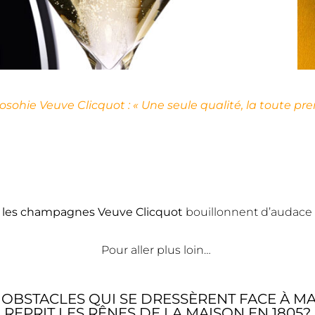
osohie Veuve Clicquot : « Une seule qualité, la toute pr
z
l
es champagnes Veuve Clicquot
bouillonnent d’audace 
Pour aller plus loin…
 OBSTACLES QUI SE DRESSÈRENT FACE À 
REPRIT LES RÊNES DE LA MAISON EN 1805?