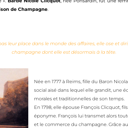
 ».
Barbe Nicole Clicquot
, née Ponsardin, fut une fe
aison de Champagne
.
s leur place dans le monde des affaires, elle ose et di
champagne dont elle est désormais à la tête.
Née en 1777 à Reims, fille du Baron Nicolas
social aisé dans lequel elle grandit, une 
morales et traditionnelles de son temps.
En 1798, elle épouse François Clicquot, fi
éponyme. François lui transmet alors toute
et le commerce du champagne. Grâce au