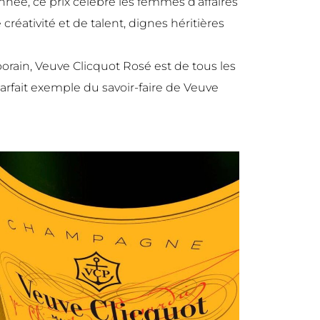
née, ce prix célèbre les femmes d’affaires
créativité et de talent, dignes héritières
rain, Veuve Clicquot Rosé est de tous les
rfait exemple du savoir-faire de Veuve