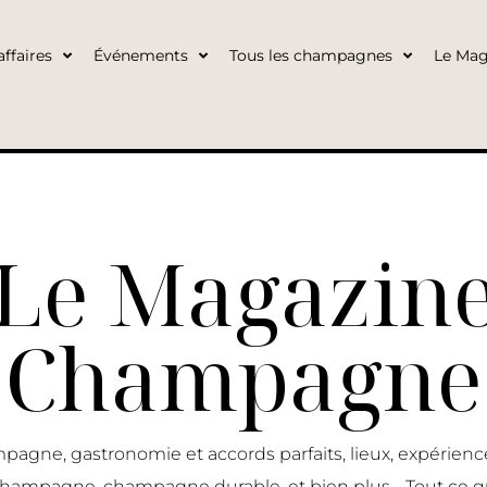
ffaires
Événements
Tous les champagnes
Le Mag
Le Magazin
Champagne
pagne, gastronomie et accords parfaits, lieux, expérie
 champagne, champagne durable, et bien plus… Tout ce q