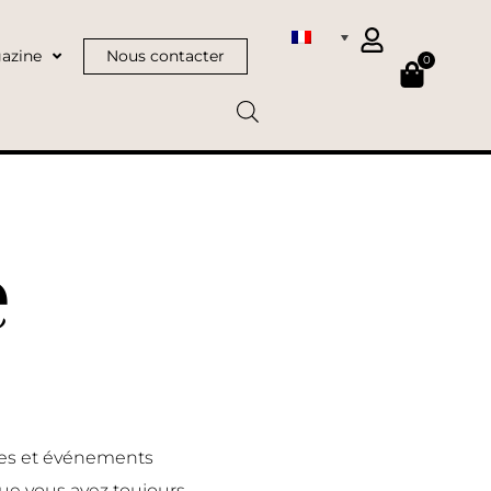
azine
Nous contacter
0
e
nces et événements
ue vous avez toujours