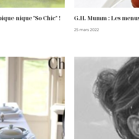
ique-nique "So Chic" !
G.H. Mumm : Les menus
25 mars 2022
Lire la suite