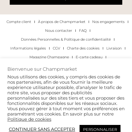
Compte client
À propos de Champmarket
Nos engagements
Nous contacter
FAQ
Données Personnelles & Politique de confidentialité
Informations légales
CGV
Charte des cookies
Livraison
Magazine Champagne
E-carte cadeau
Les Meilleurs Champagnes
Bienvenue sur Champmarket
Les occasions pour déguster du champagne
Pour les particuliers
Nous utilisons des cookies, y compris des cookies de
nos partenaires, afin de vous fournir la meilleure
Pour les entreprises
expérience utilisateur possible, d’analyser le trafic de
notre site, vous proposer des publicités
Copyright 2022 © tous droits réservés. Champmarket.
personnalisées sur des sites tiers et vous proposer des
fonctionnalités disponibles sur les réseaux sociaux.
Vous pouvez gérer à tout moment vos préférences en
paramétrant vos cookies. En savoir plus sur notre
Politique de cookies
CONTINUER SANS ACCEPTER
PERSONNALISER