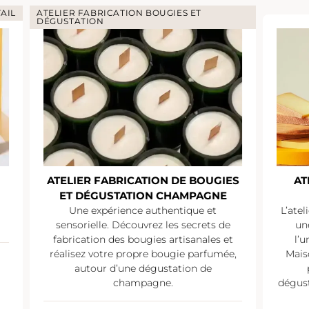
ATELIER DÉGUSTATION
IES
ATELIER DÉGUSTATION VEUVE
E
CLICQUOT
L’atelier dégustation Veuve Clicquot est
L’a
de
une occasion unique de découvrir
 et
l’univers de l’une des plus grandes
mée,
Maisons de Champagne. Commentée
Ma
par un expert champagne, la
dégustation est proposée en “montée en
dég
gamme”.