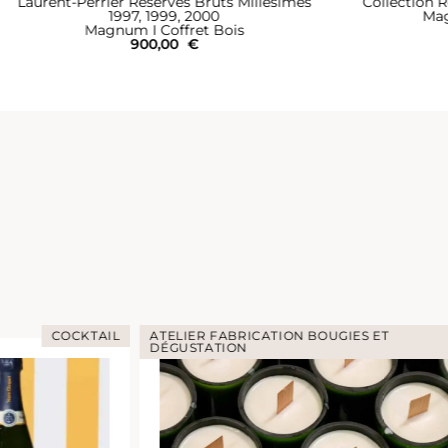
Collection Réserves Brut Millésimé 1999
Collection 
Magnum I Coffret Bois
Mag
300,00
€
S ET
ATELIER DÉGUSTA