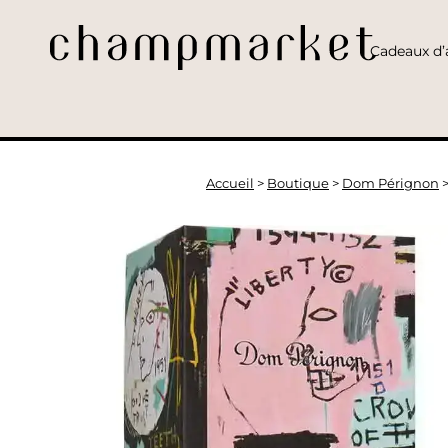
Cadeaux d’a
Accueil
>
Boutique
>
Dom Pérignon