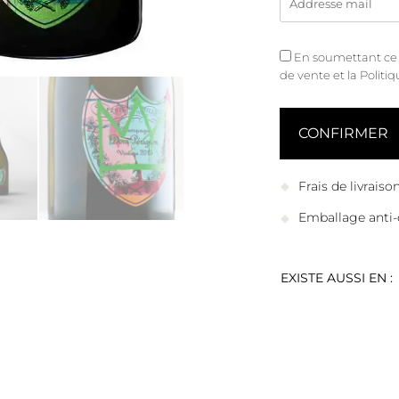
En soumettant ce fo
de vente
et
la Politi
Frais de livrais
Emballage anti-
EXISTE AUSSI EN :