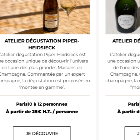
ATELIER DÉGUSTATION LAURENT-
ATELIER D
PERRIER
L’atelier dégustation Laurent-Perrier est
L’atelier dégu
e occasion unique de découvrir l’univers
est une occ
de l’une des plus grandes Maisons de
l’univers de l’
Champagne. Commentée par un expert
de Champagne.
ampagne, la dégustation est proposée en
champagne, la 
“montée en gamme”.
“mo
Paris
10 à 12 personnes
Paris
À partir de 38€ H.T. / personne
À partir 
JE DÉCOUVRE