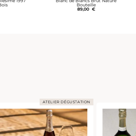
 Nature
Blanc de Blancs Silver
Bouteille I Coffret
699,00
€
ATELIER DÉGUSTATION