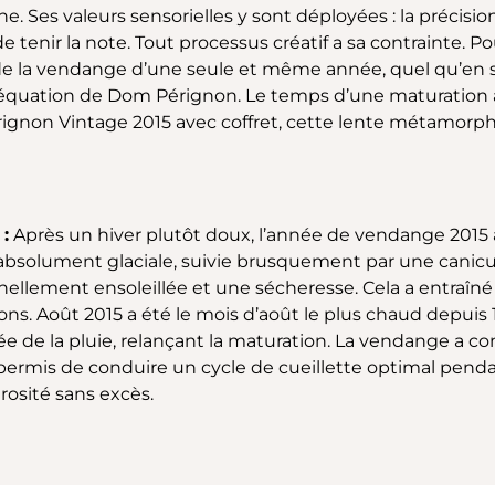
s valeurs sensorielles y sont déployées : la précision, l’i
tenir la note. Tout processus créatif a sa contrainte. P
 la vendange d’une seule et même année, quel qu’en soi
’équation de Dom Pérignon. Le temps d’une maturation act
ignon Vintage 2015 avec coffret, cette lente métamorph
:
Après un hiver plutôt doux, l’année de vendange 2015 
olument glaciale, suivie brusquement par une canicule
lement ensoleillée et une sécheresse. Cela a entraîné 
ions. Août 2015 a été le mois d’août le plus chaud depui
rivée de la pluie, relançant la maturation. La vendange a
a permis de conduire un cycle de cueillette optimal pend
rosité sans excès.