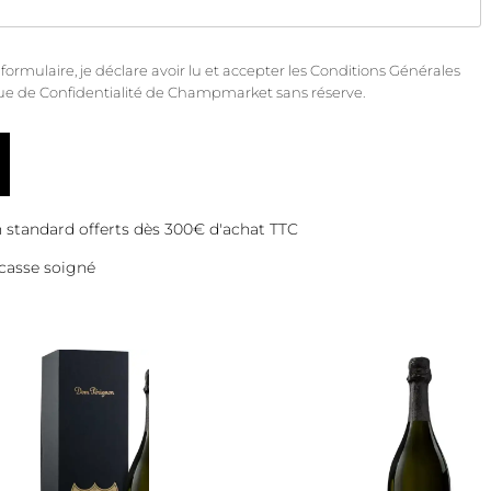
rmulaire, je déclare avoir lu et accepter les
Conditions Générales
que de Confidentialité
de Champmarket sans réserve.
on standard offerts dès 300€ d'achat TTC
casse soigné