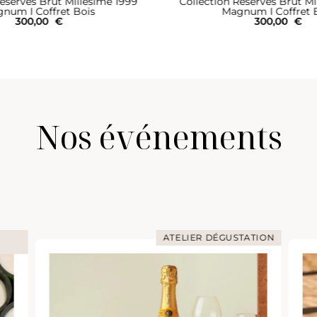
Réserves Brut Millésimé 1997
Blanc de Blancs Brut
num I Coffret Bois
Bouteille
300,00
€
89,00
€
Nos événements
TION
ATELIER DÉGUSTATION