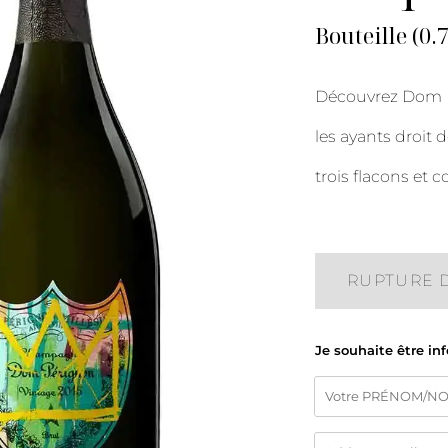
Bouteille (0.
Découvrez Dom Pé
les ayants droit 
trois flacons et c
RUPTURE 
Je souhaite être in