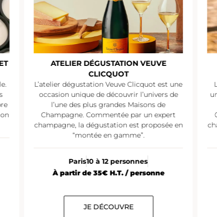
ATELIER DÉGUSTATION PIPER-
HEIDSIECK
une
L’atelier dégustation Piper-Heidsieck est
de
une occasion unique de découvrir l’univers
un
de l’une des plus grandes Maisons de
t
Champagne. Commentée par un expert
 en
champagne, la dégustation est proposée en
ch
“montée en gamme”.
Paris
10 à 12 personnes
À partir de 25€ H.T. / personne
JE DÉCOUVRE