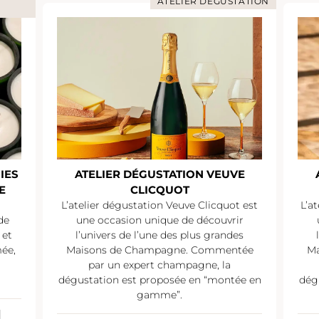
ATELIER DÉGUSTATION
IES
ATELIER DÉGUSTATION VEUVE
E
CLICQUOT
L’atelier dégustation Veuve Clicquot est
L’a
de
une occasion unique de découvrir
 et
l’univers de l’une des plus grandes
mée,
Maisons de Champagne. Commentée
Ma
par un expert champagne, la
dégustation est proposée en “montée en
dég
gamme”.