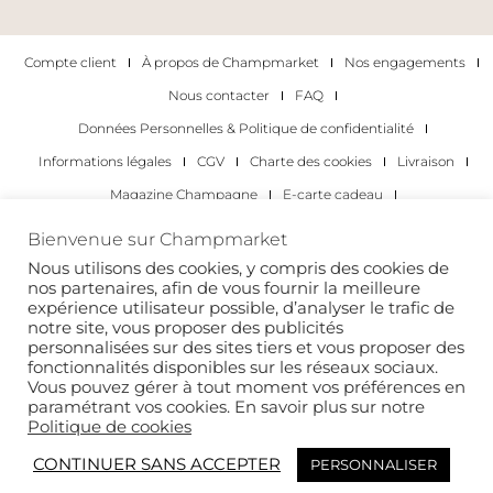
Compte client
À propos de Champmarket
Nos engagements
Nous contacter
FAQ
Données Personnelles & Politique de confidentialité
Informations légales
CGV
Charte des cookies
Livraison
Magazine Champagne
E-carte cadeau
Les Meilleurs Champagnes
Bienvenue sur Champmarket
Les occasions pour déguster du champagne
Pour les particuliers
Nous utilisons des cookies, y compris des cookies de
nos partenaires, afin de vous fournir la meilleure
Pour les entreprises
expérience utilisateur possible, d’analyser le trafic de
notre site, vous proposer des publicités
Copyright 2022 © tous droits réservés. Champmarket.
personnalisées sur des sites tiers et vous proposer des
fonctionnalités disponibles sur les réseaux sociaux.
Vous pouvez gérer à tout moment vos préférences en
paramétrant vos cookies. En savoir plus sur notre
Politique de cookies
CONTINUER SANS ACCEPTER
PERSONNALISER