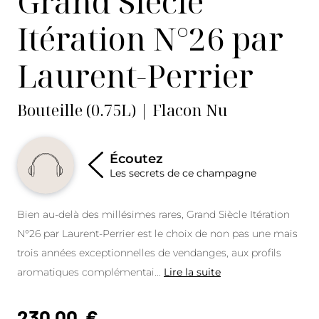
Grand Siècle
Itération N°26 par
Laurent-Perrier
Bouteille (0.75L) | Flacon Nu
Écoutez
Les secrets de ce champagne
Bien au-delà des millésimes rares, Grand Siècle Itération
N°26 par Laurent-Perrier est le choix de non pas une mais
trois années exceptionnelles de vendanges, aux profils
aromatiques complémentai
...
Lire la suite
230,00
€