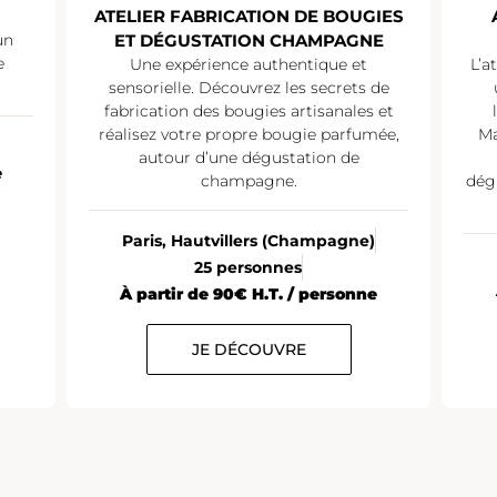
ATELIER FABRICATION DE BOUGIES
un
ET DÉGUSTATION CHAMPAGNE
e
Une expérience authentique et
L’a
sensorielle. Découvrez les secrets de
fabrication des bougies artisanales et
réalisez votre propre bougie parfumée,
Ma
autour d’une dégustation de
e
champagne.
dég
Paris, Hautvillers (Champagne)
25 personnes
À partir de 90€ H.T. / personne
JE DÉCOUVRE