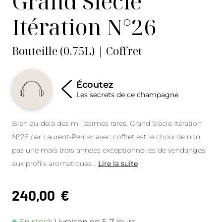
Grand Siècle
Itération N°26
Bouteille (0.75L) | Coffret
Écoutez
Les secrets de ce champagne
Bien au-delà des millésimes rares, Grand Siècle Itération
N°26 par Laurent-Perrier avec coffret est le choix de non
pas une mais trois années exceptionnelles de vendanges,
aux profils aromatiques
...
Lire la suite
240,00
€
En stock.
Livraison en 5-7 jours