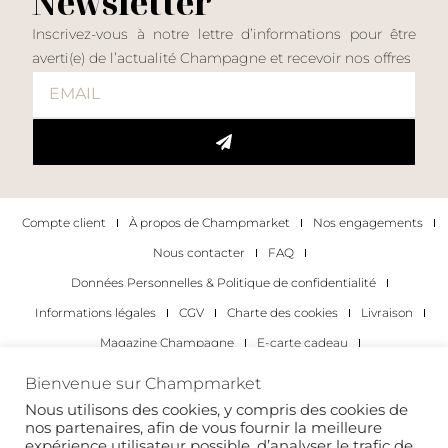
Newsletter
Inscrivez-vous à notre lettre d’informations pour être
averti(e) de l’actualité Champagne et recevoir nos offres
Compte client
À propos de Champmarket
Nos engagements
Nous contacter
FAQ
Données Personnelles & Politique de confidentialité
Informations légales
CGV
Charte des cookies
Livraison
Magazine Champagne
E-carte cadeau
Les Meilleurs Champagnes
Bienvenue sur Champmarket
Les occasions pour déguster du champagne
Pour les particuliers
Nous utilisons des cookies, y compris des cookies de
nos partenaires, afin de vous fournir la meilleure
Pour les entreprises
expérience utilisateur possible, d’analyser le trafic de