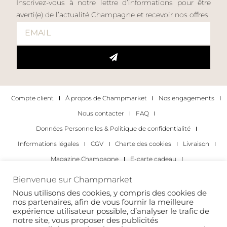
Inscrivez-vous à notre lettre d’informations pour être
averti(e) de l’actualité Champagne et recevoir nos offres
Compte client
À propos de Champmarket
Nos engagements
Nous contacter
FAQ
Données Personnelles & Politique de confidentialité
Informations légales
CGV
Charte des cookies
Livraison
Magazine Champagne
E-carte cadeau
Les Meilleurs Champagnes
Bienvenue sur Champmarket
Les occasions pour déguster du champagne
Pour les particuliers
Nous utilisons des cookies, y compris des cookies de
nos partenaires, afin de vous fournir la meilleure
Pour les entreprises
expérience utilisateur possible, d’analyser le trafic de
notre site, vous proposer des publicités
Copyright 2022 © tous droits réservés. Champmarket.