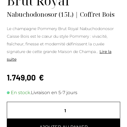
Brut Royal
Nabuchodonosor (15L) | Coffret Bois
Le champagne Pommery Brut Royal Nabuchodonosor
Caisse Bois est le cœur du style Pommery : vivacité,
fraîcheur, finesse et modernité définissent la cuvée
signature de cette grande Maison de Champa
...
Lire la
suite
1.749,00
€
En stock.
Livraison en 5-7 jours