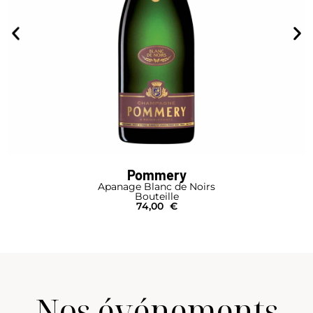
Pommery
Apanage Brut
Bouteille
58,00
€
Nos événements