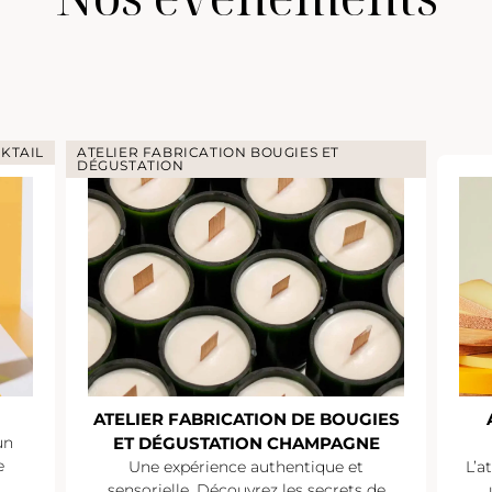
KTAIL
ATELIER FABRICATION BOUGIES ET
DÉGUSTATION
ATELIER FABRICATION DE BOUGIES
un
ET DÉGUSTATION CHAMPAGNE
e
Une expérience authentique et
L’a
sensorielle. Découvrez les secrets de