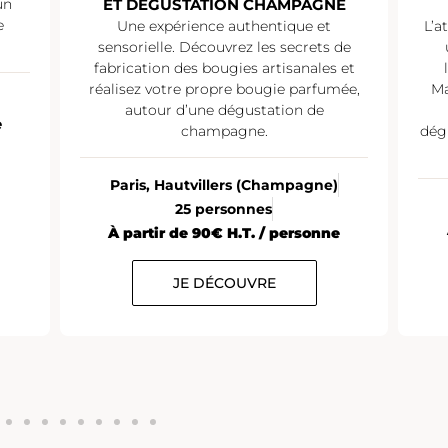
un
ET DÉGUSTATION CHAMPAGNE
e
Une expérience authentique et
L’a
sensorielle. Découvrez les secrets de
fabrication des bougies artisanales et
réalisez votre propre bougie parfumée,
Ma
autour d’une dégustation de
e
champagne.
dég
Paris, Hautvillers (Champagne)
25 personnes
À partir de 90€ H.T. / personne
JE DÉCOUVRE