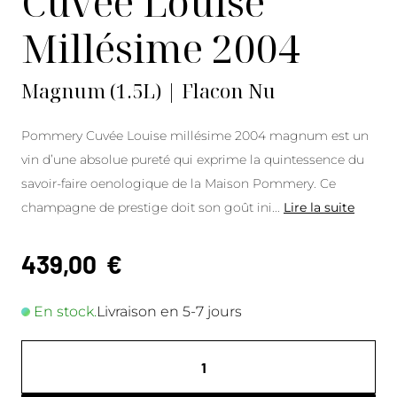
Cuvée Louise
Millésime 2004
Magnum (1.5L) | Flacon Nu
Pommery Cuvée Louise millésime 2004 magnum est un
vin d’une absolue pureté qui exprime la quintessence du
savoir-faire oenologique de la Maison Pommery. Ce
champagne de prestige doit son goût ini
...
Lire la suite
439,00
€
En stock.
Livraison en 5-7 jours