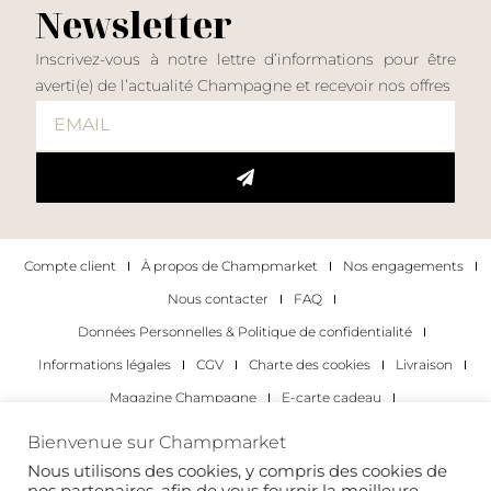
Newsletter
Inscrivez-vous à notre lettre d’informations pour être
averti(e) de l’actualité Champagne et recevoir nos offres
Compte client
À propos de Champmarket
Nos engagements
Nous contacter
FAQ
Données Personnelles & Politique de confidentialité
Informations légales
CGV
Charte des cookies
Livraison
Magazine Champagne
E-carte cadeau
Les Meilleurs Champagnes
Bienvenue sur Champmarket
Les occasions pour déguster du champagne
Pour les particuliers
Nous utilisons des cookies, y compris des cookies de
nos partenaires, afin de vous fournir la meilleure