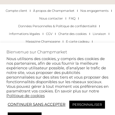
Compte client
À propos de Champmarket
Nos engagements
Nous contacter
FAQ
Données Personnelles & Politique de confidentialité
Informations légales
CGV
Charte des cookies
Livraison
Magazine Champagne
E-carte cadeau
Les Meilleurs Champagnes
Bienvenue sur Champmarket
Les occasions pour déguster du champagne
Pour les particuliers
Nous utilisons des cookies, y compris des cookies de
nos partenaires, afin de vous fournir la meilleure
Pour les entreprises
expérience utilisateur possible, d’analyser le trafic de
notre site, vous proposer des publicités
Copyright 2022 © tous droits réservés. Champmarket.
personnalisées sur des sites tiers et vous proposer des
fonctionnalités disponibles sur les réseaux sociaux.
Vous pouvez gérer à tout moment vos préférences en
paramétrant vos cookies. En savoir plus sur notre
Politique de cookies
CONTINUER SANS ACCEPTER
PERSONNALISER