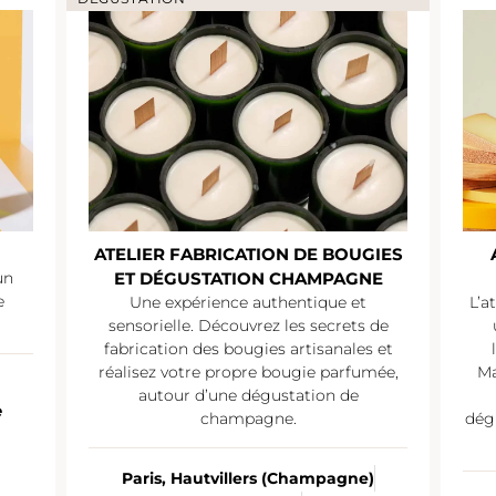
ATELIER FABRICATION DE BOUGIES
un
ET DÉGUSTATION CHAMPAGNE
e
Une expérience authentique et
L’a
sensorielle. Découvrez les secrets de
fabrication des bougies artisanales et
réalisez votre propre bougie parfumée,
Ma
autour d’une dégustation de
e
champagne.
dég
Paris, Hautvillers (Champagne)