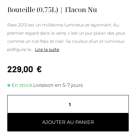
Bouteille (0.75L) | Flacon Nu
Rare 2013 est un millésime lumineux et rayonnant. Au
premier regard dans le verre, c’est un pur plaisir des yeux,
comme un ciel frais et clair. Sa couleur d’un or lumineux
préfigure le
...
Lire la suite
229,00
€
En stock.
Livraison en 5-7 jours
AJOUTER AU PANIER