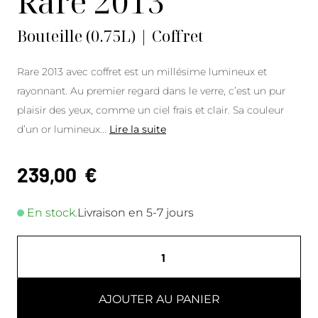
Rare 2013
Bouteille (0.75L) | Coffret
Rare 2013 avec coffret est un millésime lumineux et
rayonnant. Au premier regard dans le verre, c’est un pur
plaisir des yeux, comme un ciel frais et clair. Sa couleur
d’un or lumineux
...
Lire la suite
239,00
€
En stock.
Livraison en 5-7 jours
AJOUTER AU PANIER