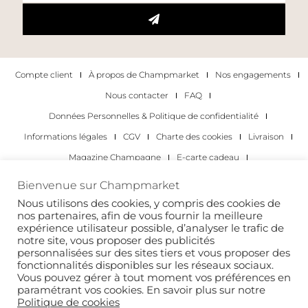
Compte client
À propos de Champmarket
Nos engagements
Nous contacter
FAQ
Données Personnelles & Politique de confidentialité
Informations légales
CGV
Charte des cookies
Livraison
Magazine Champagne
E-carte cadeau
Les Meilleurs Champagnes
Bienvenue sur Champmarket
Les occasions pour déguster du champagne
Pour les particuliers
Nous utilisons des cookies, y compris des cookies de
nos partenaires, afin de vous fournir la meilleure
Pour les entreprises
expérience utilisateur possible, d’analyser le trafic de
notre site, vous proposer des publicités
Copyright 2022 © tous droits réservés. Champmarket.
personnalisées sur des sites tiers et vous proposer des
fonctionnalités disponibles sur les réseaux sociaux.
Vous pouvez gérer à tout moment vos préférences en
paramétrant vos cookies. En savoir plus sur notre
Politique de cookies