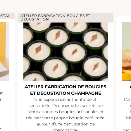
KTAIL
ATELIER FABRICATION BOUGIES ET
DÉGUSTATION
ATELIER FABRICATION DE BOUGIES
un
ET DÉGUSTATION CHAMPAGNE
e
Une expérience authentique et
L’a
sensorielle. Découvrez les secrets de
fabrication des bougies artisanales et
réalisez votre propre bougie parfumée,
Ma
autour d’une dégustation de
e
champagne.
dég