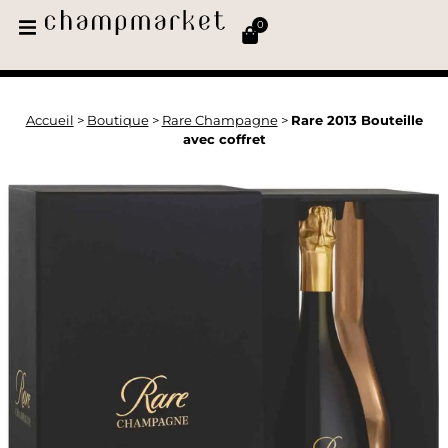
0
Accueil
>
Boutique
>
Rare Champagne
>
Rare 2013 Bouteille
avec coffret