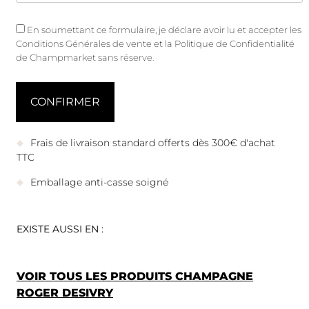
En soumettant ce formulaire, je déclare avoir lu et accepter les
Conditions Générales de vente
et
la Politique de Confidentialité
de Champmarket sans réserve.
Frais de livraison standard offerts dès 300€ d'achat
TTC
Emballage anti-casse soigné
EXISTE AUSSI EN :
VOIR TOUS LES PRODUITS CHAMPAGNE
ROGER DESIVRY