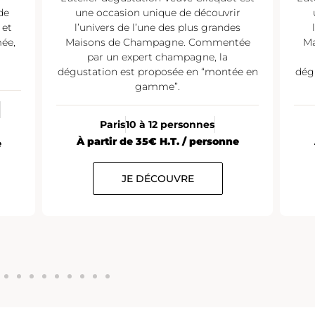
de
une occasion unique de découvrir
 et
l’univers de l’une des plus grandes
mée,
Maisons de Champagne. Commentée
Ma
par un expert champagne, la
dégustation est proposée en “montée en
dég
gamme”.
Paris
10 à 12 personnes
À partir de 35€ H.T. / personne
e
JE DÉCOUVRE