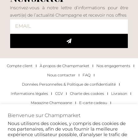
Inscrivez-vous à notre lettre d’informations pour être
averti(e) de l’actualité Champagne et recevoir nos offres
Compte client
À propos de Champmarket
Nos engagements
Nous contacter
FAQ
Données Personnelles & Politique de confidentialité
Informations légales
CGV
Charte des cookies
Livraison
Magazine Champagne
E-carte cadeau
Les Meilleurs Champagnes
Bienvenue sur Champmarket
Les occasions pour déguster du champagne
Pour les particuliers
Nous utilisons des cookies, y compris des cookies de
nos partenaires, afin de vous fournir la meilleure
Pour les entreprises
expérience utilisateur possible, d’analyser le trafic de