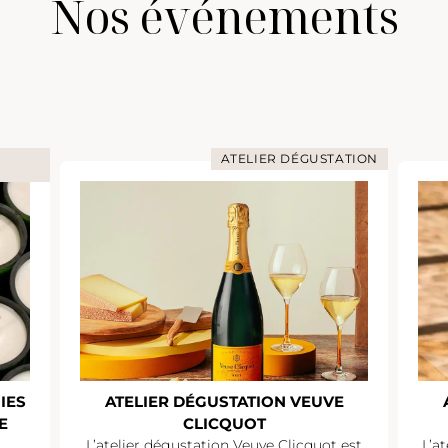
Nos événements
ATELIER DÉGUSTATION
IES
ATELIER DÉGUSTATION VEUVE
E
CLICQUOT
L’atelier dégustation Veuve Clicquot est
L’a