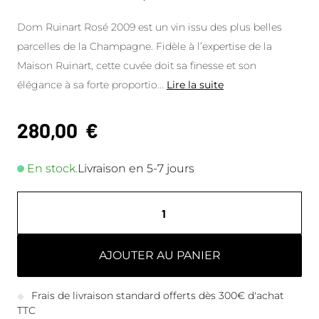
Dom Ruinart Rosé 2009 est un vin issu des plus belles
parcelles de la Champagne. Fidèle à l’expertise de la
Maison Ruinart, cette cuvée doit sa finesse et son
élégance à sa forte proportio
...
Lire la suite
280,00
€
En stock.
Livraison en 5-7 jours
AJOUTER AU PANIER
Frais de livraison standard offerts dès 300€ d'achat
TTC