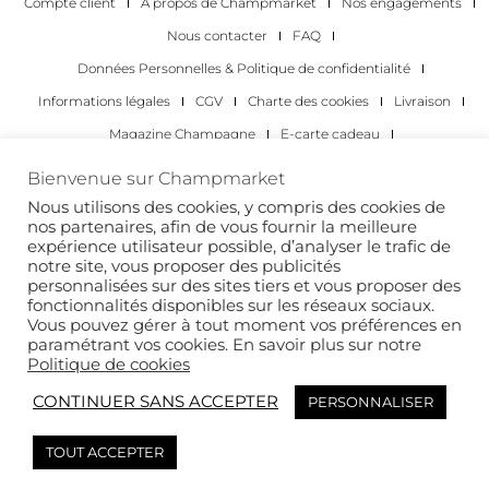
Compte client
À propos de Champmarket
Nos engagements
Nous contacter
FAQ
Données Personnelles & Politique de confidentialité
Informations légales
CGV
Charte des cookies
Livraison
Magazine Champagne
E-carte cadeau
Les Meilleurs Champagnes
Bienvenue sur Champmarket
Les occasions pour déguster du champagne
Pour les particuliers
Nous utilisons des cookies, y compris des cookies de
nos partenaires, afin de vous fournir la meilleure
Pour les entreprises
expérience utilisateur possible, d’analyser le trafic de
notre site, vous proposer des publicités
Copyright 2022 © tous droits réservés. Champmarket.
personnalisées sur des sites tiers et vous proposer des
fonctionnalités disponibles sur les réseaux sociaux.
Vous pouvez gérer à tout moment vos préférences en
paramétrant vos cookies. En savoir plus sur notre
Politique de cookies
CONTINUER SANS ACCEPTER
PERSONNALISER
TOUT ACCEPTER
L’ABUS D’ALCOOL EST DANGEREUX POUR LA SANTÉ. À