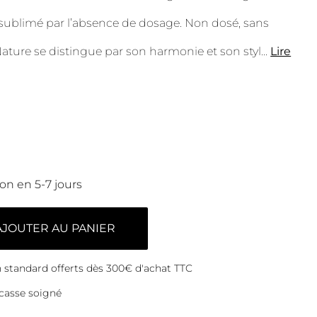
ublimé par l’absence de dosage. Non dosé, sans
t Nature se distingue par son harmonie et son styl
...
Lire
son en 5-7 jours
AJOUTER AU PANIER
on standard offerts dès 300€ d'achat TTC
casse soigné