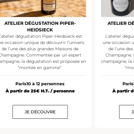
ATELIER DÉGUSTATION PIPER-
ATELIER D
HEIDSIECK
L’atelier dégustation Piper-Heidsieck est
L’atelier dégu
e occasion unique de découvrir l’univers
une occasion u
de l’une des plus grandes Maisons de
de l’une de
Champagne. Commentée par un expert
Champagne. 
ampagne, la dégustation est proposée en
champagne, la 
“montée en gamme”.
“mo
Paris
10 à 12 personnes
Paris
À partir de 25€ H.T. / personne
À partir 
JE DÉCOUVRE