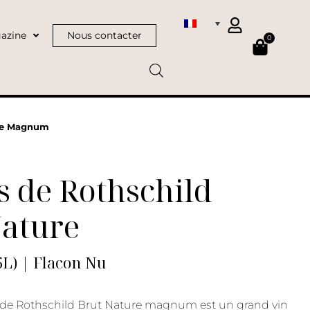
azine
Nous contacter
0
ure Magnum
 de Rothschild
Nature
L) | Flacon Nu
 de Rothschild Brut Nature magnum est un grand vin