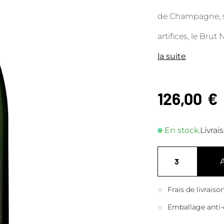
de Champagne, s
artifices, le Bru
la suite
126,00
€
En stock.
Livrai
Frais de livrais
Emballage anti-