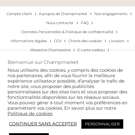
Compte client
À propos de Champmarket
Nos engagements
Nous contacter
FAQ
Données Personnelles & Politique de confidentialité
Informations légales
CGV
Charte des cookies
Livraison
Magazine Champagne
E-carte cadeau
Les Meilleurs Champagnes
Bienvenue sur Champmarket
Les occasions pour déguster du champagne
Pour les particuliers
Nous utilisons des cookies, y compris des cookies de
nos partenaires, afin de vous fournir la meilleure
Pour les entreprises
expérience utilisateur possible, d’analyser le trafic de
notre site, vous proposer des publicités
Copyright 2022 © tous droits réservés. Champmarket.
personnalisées sur des sites tiers et vous proposer des
fonctionnalités disponibles sur les réseaux sociaux.
Vous pouvez gérer à tout moment vos préférences en
paramétrant vos cookies. En savoir plus sur notre
Politique de cookies
CONTINUER SANS ACCEPTER
PERSONNALISER