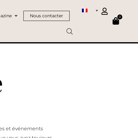
azine
Nous contacter
0
e
nces et événements
ue vous avez toujours