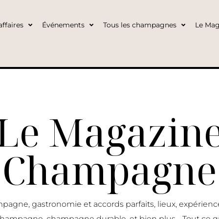
ffaires
Événements
Tous les champagnes
Le Mag
Le Magazin
Champagne
pagne, gastronomie et accords parfaits, lieux, expérie
 champagne, champagne durable, et bien plus… Tout ce q