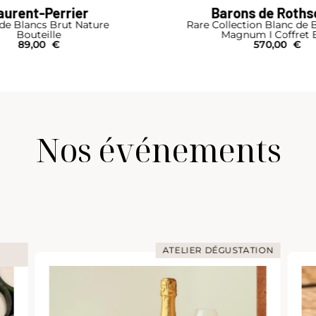
ns de Rothschild
Krug
ction Blanc de Blancs 2012
Vintage 2008
num I Coffret Bois
Bouteille
570,00
€
680,00
€
Nos événements
TION
ATELIER DÉGUSTATION