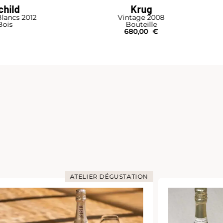
Armand de Brignac
Brut Gold
Magnum I Pochon
750,00
€
ATELIER DÉGUSTATION