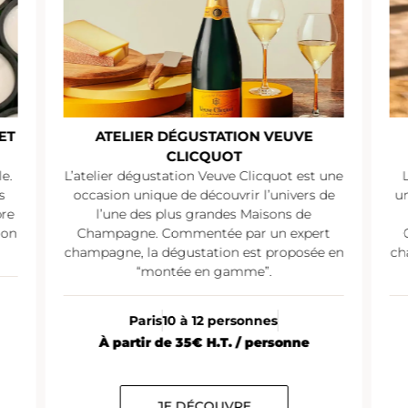
ATELIER DÉGUSTATION PIPER-
HEIDSIECK
une
L’atelier dégustation Piper-Heidsieck est
de
une occasion unique de découvrir l’univers
u
de l’une des plus grandes Maisons de
t
Champagne. Commentée par un expert
 en
champagne, la dégustation est proposée en
ch
“montée en gamme”.
Paris
10 à 12 personnes
À partir de 25€ H.T. / personne
JE DÉCOUVRE