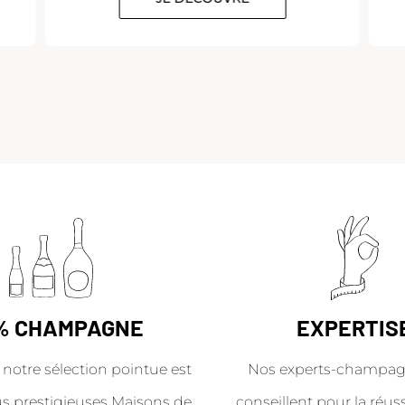
% CHAMPAGNE
EXPERTIS
 notre sélection pointue est
Nos experts-champag
us prestigieuses Maisons de
conseillent pour la réus