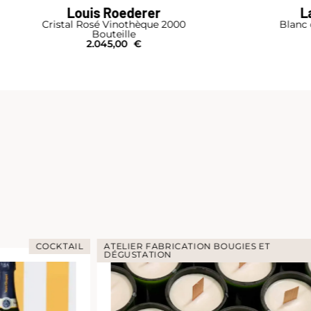
Laurent-Perrier
Baro
Blanc de Blancs Brut Nature
Rare Colle
Bouteille
Mag
89,00
€
ES ET
ATELIER DÉGUSTA