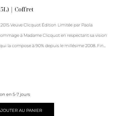
75L) | Coffret
015 Veuve Clicquot Édition Limitée par Paola
hommage à Madame Clicquot en respectant sa vision
, qui la compose à 90% depuis le millésime 2008. Fin
...
son en 5-7 jours
AJOUTER AU PANIER