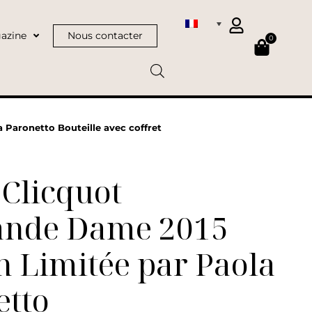
azine
Nous contacter
0
 Paronetto Bouteille avec coffret
Clicquot
ande Dame 2015
n Limitée par Paola
etto