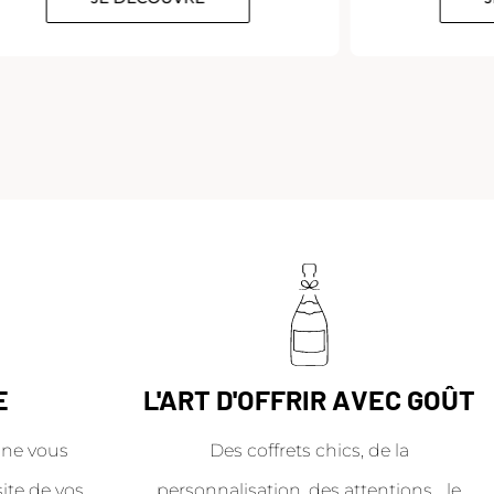
E
L'ART D'OFFRIR AVEC GOÛT
ne vous
Des coffrets chics, de la
site de vos
personnalisation, des attentions… le