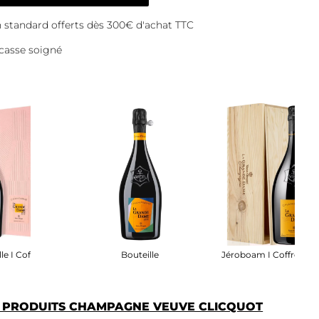
on standard offerts dès 300€ d'achat TTC
casse soigné
le I Coffret
Bouteille
Jéroboam I Coffret Boi
S PRODUITS CHAMPAGNE VEUVE CLICQUOT