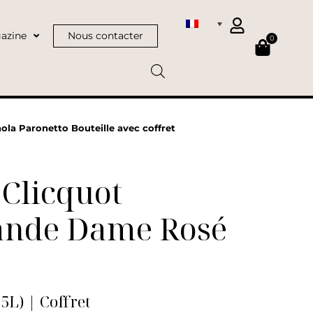
azine
Nous contacter
0
la Paronetto Bouteille avec coffret
Clicquot
ande Dame Rosé
75L) | Coffret