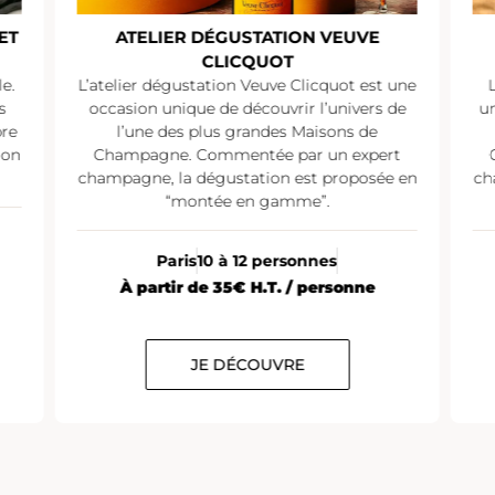
ET
ATELIER DÉGUSTATION VEUVE
CLICQUOT
e.
L’atelier dégustation Veuve Clicquot est une
s
occasion unique de découvrir l’univers de
un
pre
l’une des plus grandes Maisons de
ion
Champagne. Commentée par un expert
champagne, la dégustation est proposée en
ch
“montée en gamme”.
Paris
10 à 12 personnes
À partir de 35€ H.T. / personne
JE DÉCOUVRE