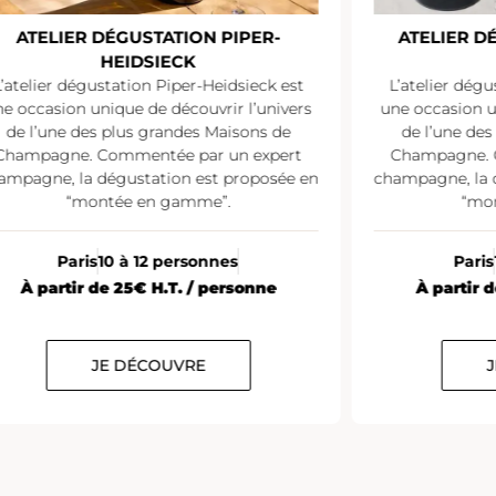
ATELIER DÉGUSTATION PIPER-
ATELIER D
HEIDSIECK
L’atelier dégustation Piper-Heidsieck est
L’atelier dégu
e occasion unique de découvrir l’univers
une occasion u
de l’une des plus grandes Maisons de
de l’une de
Champagne. Commentée par un expert
Champagne. 
ampagne, la dégustation est proposée en
champagne, la 
“montée en gamme”.
“mo
Paris
10 à 12 personnes
Paris
À partir de 25€ H.T. / personne
À partir 
JE DÉCOUVRE