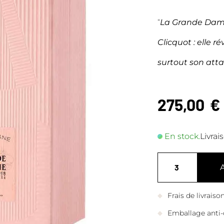
“
La Grande Dame
Clicquot : elle ré
surtout son att
275,00
€
En stock.
Livrai
Frais de livrais
Emballage anti-