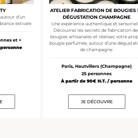
TY
ATELIER FABRICATION DE BOUGIES 
 autour d’un
DÉGUSTATION CHAMPAGNE
iance estivale
Une expérience authentique et sensoriell
Découvrez les secrets de fabrication de
bougies artisanales et réalisez votre pro
onnes et +
bougie parfumée, autour d’une dégustat
/ personne
de champagne.
Paris, Hautvillers (Champagne)
25 personnes
À partir de 90€ H.T. / personne
E
JE DÉCOUVRE