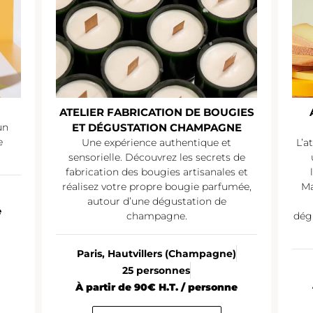
ATELIER FABRICATION DE BOUGIES
un
ET DÉGUSTATION CHAMPAGNE
e
Une expérience authentique et
L’a
sensorielle. Découvrez les secrets de
fabrication des bougies artisanales et
réalisez votre propre bougie parfumée,
Ma
autour d’une dégustation de
e
champagne.
dég
Paris, Hautvillers (Champagne)
25 personnes
À partir de 90€ H.T. / personne