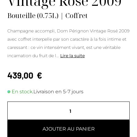
Vintage Rosé 2009
Bouteille (0.75L) | Coffret
Champagne accompli, Dom Pérignon Vintage Rosé 2009
avec coffret interpelle par son caractère à la fois intime et
caressant : ce vin intensément vivant, est une véritable
incarnation du fruit de l
...
Lire la suite
439,00
€
En stock.
Livraison en 5-7 jours
AJOUTER AU PANIER