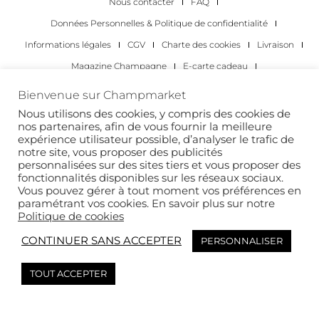
Nous contacter
FAQ
Données Personnelles & Politique de confidentialité
Informations légales
CGV
Charte des cookies
Livraison
Magazine Champagne
E-carte cadeau
Les Meilleurs Champagnes
Bienvenue sur Champmarket
Les occasions pour déguster du champagne
Pour les particuliers
Nous utilisons des cookies, y compris des cookies de
nos partenaires, afin de vous fournir la meilleure
Pour les entreprises
expérience utilisateur possible, d’analyser le trafic de
notre site, vous proposer des publicités
Copyright 2022 © tous droits réservés. Champmarket.
personnalisées sur des sites tiers et vous proposer des
fonctionnalités disponibles sur les réseaux sociaux.
Vous pouvez gérer à tout moment vos préférences en
paramétrant vos cookies. En savoir plus sur notre
Politique de cookies
CONTINUER SANS ACCEPTER
PERSONNALISER
TOUT ACCEPTER
L’ABUS D’ALCOOL EST DANGEREUX POUR LA SANTÉ. À
CONSOMMER AVEC MODÉRATION.
This site is protected by reCAPTCHA and the Google
Privacy Policy
and
Terms of