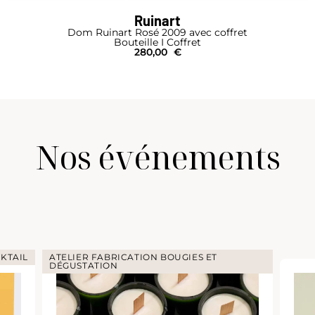
Laurent-Perrier
ret
Grand Siècle Itération N°25 par Laure
Bouteille
230,00
€
Nos événements
KTAIL
ATELIER FABRICATION BOUGIES ET
DÉGUSTATION