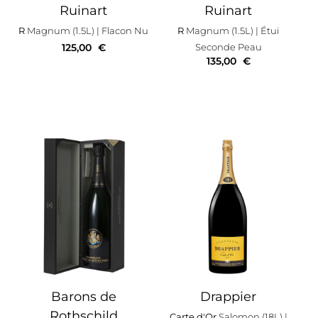
Ruinart
Ruinart
R
Magnum (1.5L)
| Flacon Nu
R
Magnum (1.5L)
| Étui
125,00
€
Seconde Peau
135,00
€
Barons de
Drappier
Rothschild
Carte d'Or
Salomon (18L)
|