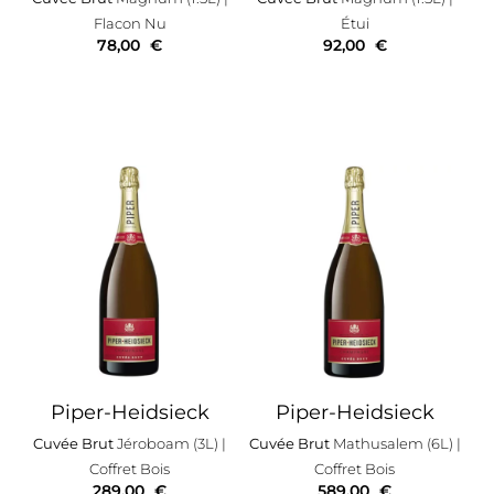
Flacon Nu
Étui
78,00
€
92,00
€
Piper-Heidsieck
Piper-Heidsieck
Cuvée Brut
Jéroboam (3L)
|
Cuvée Brut
Mathusalem (6L)
|
Coffret Bois
Coffret Bois
289,00
€
589,00
€