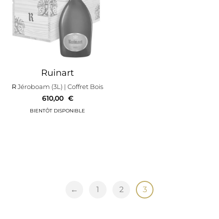
Ruinart
R
Jéroboam (3L)
| Coffret Bois
610,00
€
←
1
2
3