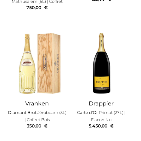
Mathusalem (6L)
| Coffret
750,00
€
Vranken
Drappier
Diamant Brut
Jéroboam (3L)
Carte d'Or
Primat (27L)
|
| Coffret Bois
Flacon Nu
350,00
€
5.450,00
€