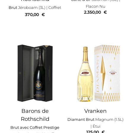
Flacon Nu
Brut
Jéroboam (3L)
| Coffret
2.350,00
€
370,00
€
Barons de
Vranken
Rothschild
Diamant Brut
Magnum (1.5L)
| Étui
Brut avec Coffret Prestige
125,00
€