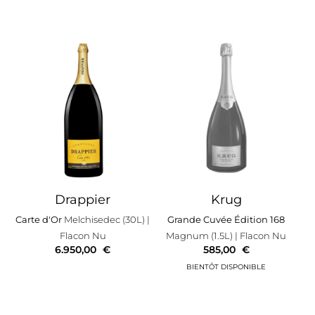
Drappier
Krug
Carte d'Or
Melchisedec (30L)
|
Grande Cuvée Édition 168
Flacon Nu
Magnum (1.5L)
| Flacon Nu
6.950,00
€
585,00
€