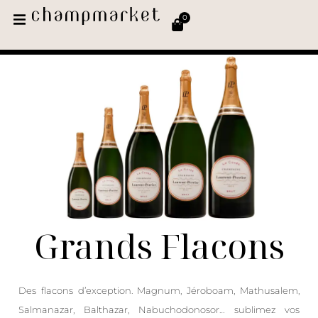
0
Grands Flacons
Des flacons d’exception. Magnum, Jéroboam, Mathusalem,
Salmanazar, Balthazar, Nabuchodonosor… sublimez vos