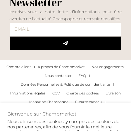
Newsletter
Inscrivez-vous à notre lettre d’informations pour être
averti(e) de l’actualité Champagne et recevoir nos offres
Compte client
À propos de Champmarket
Nos engagements
Nous contacter
FAQ
Données Personnelles & Politique de confidentialité
Informations légales
CGV
Charte des cookies
Livraison
Magazine Champagne
E-carte cadeau
Les Meilleurs Champagnes
Bienvenue sur Champmarket
Les occasions pour déguster du champagne
Pour les particuliers
Nous utilisons des cookies, y compris des cookies de
nos partenaires, afin de vous fournir la meilleure
Pour les entreprises