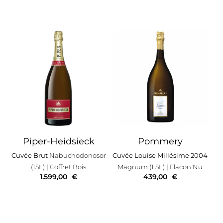
Piper-Heidsieck
Pommery
Cuvée Brut
Nabuchodonosor
Cuvée Louise Millésime 2004
(15L)
| Coffret Bois
Magnum (1.5L)
| Flacon Nu
1.599,00
€
439,00
€