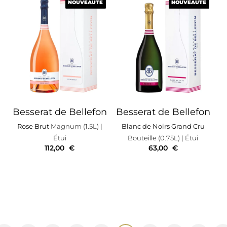
NOUVEAUTÉ
NOUVEAUTÉ
NOUVEAUTÉ
NOUVEAUTÉ
Besserat de Bellefon
Besserat de Bellefon
Rose Brut
Magnum (1.5L)
|
Blanc de Noirs Grand Cru
Étui
Bouteille (0.75L)
| Étui
112,00
€
63,00
€