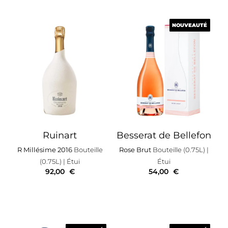
NOUVEAUTÉ
NOUVEAUTÉ
Ruinart
Besserat de Bellefon
R Millésime 2016
Bouteille
Rose Brut
Bouteille (0.75L)
|
(0.75L)
| Étui
Étui
92,00
€
54,00
€