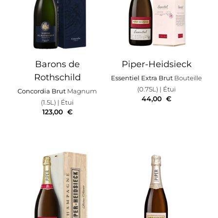
Barons de
Piper-Heidsieck
Rothschild
Essentiel Extra Brut
Bouteille
(0.75L)
| Étui
Concordia Brut
Magnum
44,00
€
(1.5L)
| Étui
123,00
€