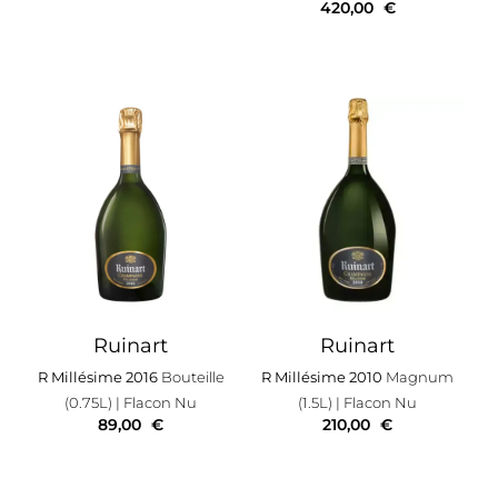
420,00
€
Ruinart
Ruinart
R Millésime 2016
Bouteille
R Millésime 2010
Magnum
(0.75L)
| Flacon Nu
(1.5L)
| Flacon Nu
89,00
€
210,00
€