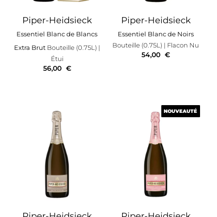
Piper-Heidsieck
Piper-Heidsieck
Essentiel Blanc de Blancs
Essentiel Blanc de Noirs
Bouteille (0.75L)
| Flacon Nu
Extra Brut
Bouteille (0.75L)
|
54,00
€
Étui
56,00
€
NOUVEAUTÉ
NOUVEAUTÉ
Piper-Heidsieck
Piper-Heidsieck