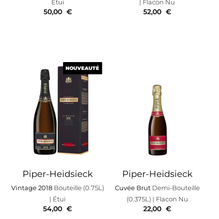
Étui
| Flacon Nu
50,00
€
52,00
€
NOUVEAUTÉ
NOUVEAUTÉ
Piper-Heidsieck
Piper-Heidsieck
Vintage 2018
Bouteille (0.75L)
Cuvée Brut
Demi-Bouteille
| Étui
(0.375L)
| Flacon Nu
54,00
€
22,00
€